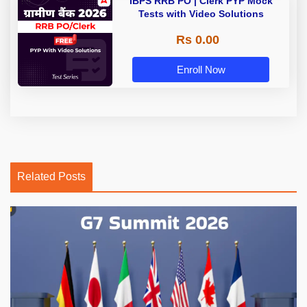
IBPS RRB PO | Clerk PYP Mock
Tests with Video Solutions
Rs 0.00
Enroll Now
Related Posts