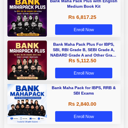
Bank Maha Pack Plus with English
Medium Book Kit
Rs 6,817.25
Enroll Now
Bank Maha Pack Plus For IBPS,
SBI, RBI Grade B, SEBI Grade A,
NABARD Grade A and Other Grade
Rs 5,112.50
A & Grade B Bank Exams
Enroll Now
Bank Maha Pack for IBPS, RRB &
SBI Exams
Rs 2,840.00
Enroll Now