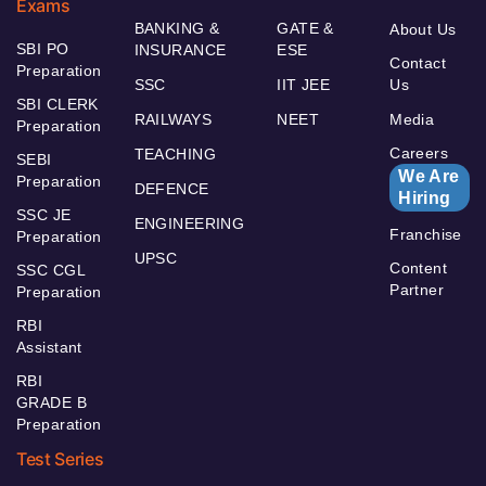
Exams
BANKING &
GATE &
About Us
SBI PO
INSURANCE
ESE
Contact
Preparation
SSC
IIT JEE
Us
SBI CLERK
RAILWAYS
NEET
Media
Preparation
Careers
TEACHING
SEBI
We Are
Preparation
DEFENCE
Hiring
SSC JE
ENGINEERING
Franchise
Preparation
UPSC
Content
SSC CGL
Partner
Preparation
RBI
Assistant
RBI
GRADE B
Preparation
Test Series