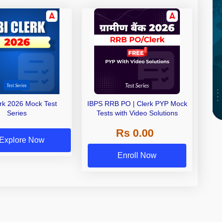
erk 2026 Mock Test
IBPS RRB PO | Clerk PYP Mock
Series
Tests with Video Solutions
Rs 0.00
Explore Now
Enroll Now