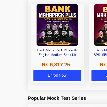
Bank Maha Pack Plus with
Bank M
English Medium Book Kit
IBPS, SB
Grade A,
Rs 6,817.25
Rs
Other Gra
Enroll Now
Popular Mock Test Series