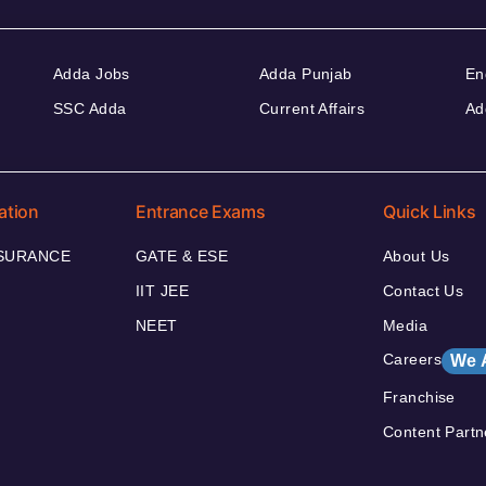
Adda Jobs
Adda Punjab
En
SSC Adda
Current Affairs
Ad
ation
Entrance Exams
Quick Links
NSURANCE
GATE & ESE
About Us
IIT JEE
Contact Us
NEET
Media
Careers
We 
Franchise
Content Partn