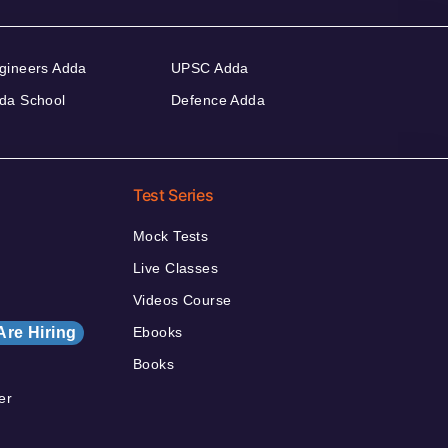
gineers Adda
UPSC Adda
da School
Defence Adda
Test Series
Mock Tests
Live Classes
Videos Course
Are Hiring
Ebooks
Books
er