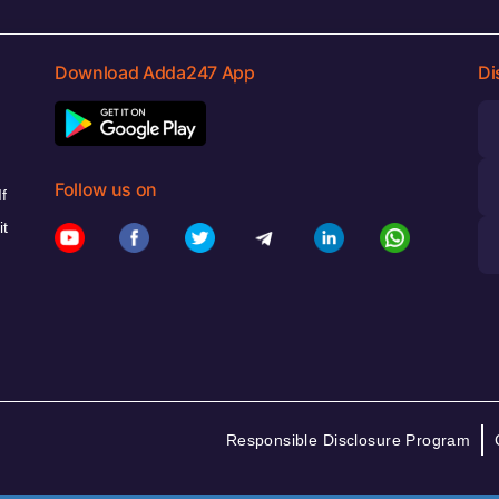
Download Adda247 App
Di
Follow us on
f
it
Responsible Disclosure Program