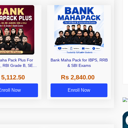
aha Pack Plus For
Bank Maha Pack for IBPS, RRB
I, RBI Grade B, SEBI
& SBI Exams
 NABARD Grade A and
 5,112.50
Rs 2,840.00
de A & Grade B Bank
Exams
Enroll Now
Enroll Now