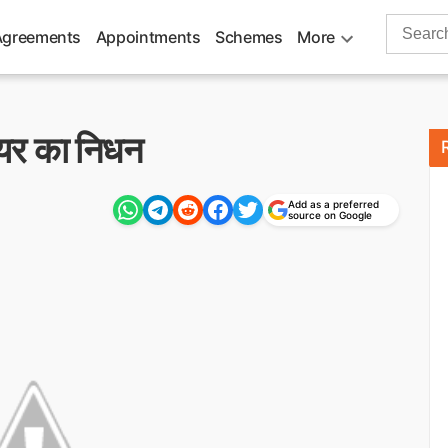
Search
Agreements
Appointments
Schemes
More
for:
ैयर का निधन
Add as a preferred
source on Google