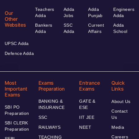
Teachers
Adda
Adda
Engineers
Our
Adda
Jobs
Punjab
Adda
Other
Websites
Bankers
SSC
Current
Adda
Adda
Adda
Affairs
School
UPSC Adda
Defence Adda
Most
Exams
Entrance
Quick
Important
Preparation
Exams
Links
Exams
BANKING &
GATE &
About Us
SBI PO
INSURANCE
ESE
Contact
Preparation
SSC
IIT JEE
Us
SBI CLERK
RAILWAYS
NEET
Media
Preparation
Careers
TEACHING
SEBI