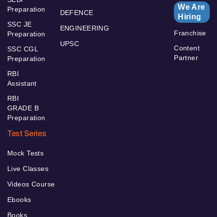
We Are
Preparation
DEFENCE
Hiring
SSC JE
ENGINEERING
Franchise
Preparation
UPSC
Content
SSC CGL
Partner
Preparation
RBI
Assistant
RBI
GRADE B
Preparation
Test Series
Mock Tests
Live Classes
Videos Course
Ebooks
Books