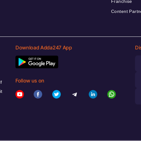
Franchise
Content Partn
Download Adda247 App
Di
Follow us on
f
it