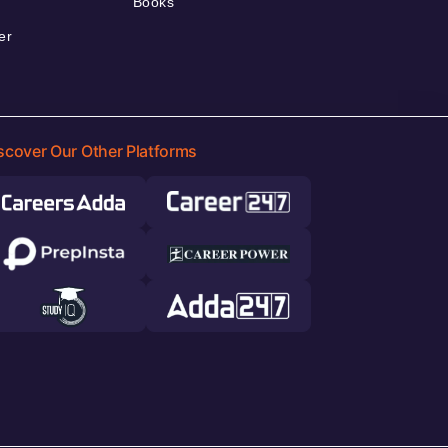
Books
er
scover Our Other Platforms