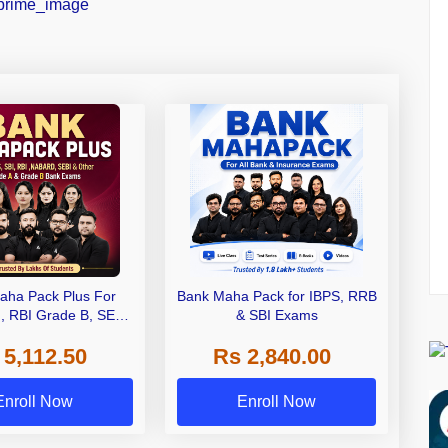
aha Pack Plus For
Bank Maha Pack for IBPS, RRB
I, RBI Grade B, SEBI
& SBI Exams
 NABARD Grade A and
 5,112.50
Rs 2,840.00
de A & Grade B Bank
Exams
Enroll Now
Enroll Now