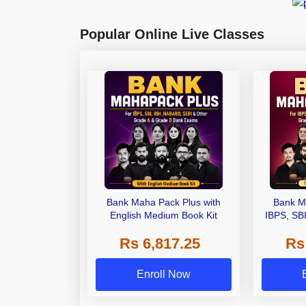
Popular Online Live Classes
Bank Maha Pack Plus with
Bank M
English Medium Book Kit
IBPS, SB
Grade A,
Rs 6,817.25
Rs
Other Gra
Enroll Now