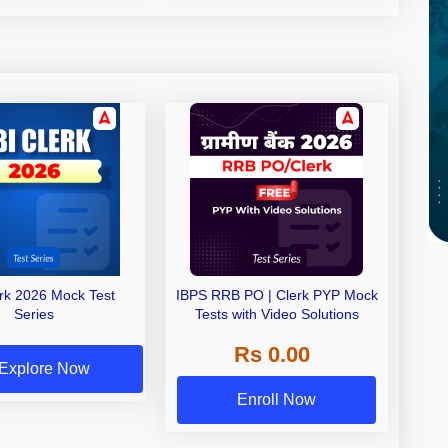
erk 2026 Mock Test
IBPS RRB PO | Clerk PYP Mock
Series
Tests with Video Solutions
Rs 0.00
Explore Now
Enroll Now