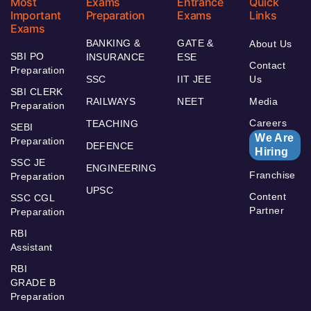
Most
Exams
Entrance
Quick
Important
Preparation
Exams
Links
Exams
BANKING &
GATE &
About Us
SBI PO
INSURANCE
ESE
Contact
Preparation
SSC
IIT JEE
Us
SBI CLERK
RAILWAYS
NEET
Media
Preparation
Careers
TEACHING
SEBI
We Are
Preparation
DEFENCE
Hiring
SSC JE
ENGINEERING
Franchise
Preparation
UPSC
Content
SSC CGL
Partner
Preparation
RBI
Assistant
RBI
GRADE B
Preparation