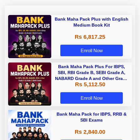
Bank Maha Pack Plus with English
Medium Book Kit
Rs 6,817.25
Enroll Now
Bank Maha Pack Plus For IBPS,
SBI, RBI Grade B, SEBI Grade A,
NABARD Grade A and Other Grade
Rs 5,112.50
A & Grade B Bank Exams
Enroll Now
Bank Maha Pack for IBPS, RRB &
SBI Exams
Rs 2,840.00