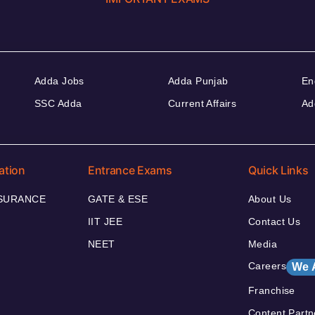
Adda Jobs
Adda Punjab
En
SSC Adda
Current Affairs
Ad
ation
Entrance Exams
Quick Links
NSURANCE
GATE & ESE
About Us
IIT JEE
Contact Us
NEET
Media
Careers
We 
Franchise
Content Partn