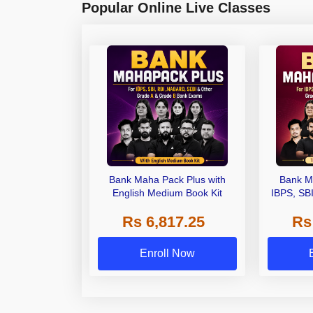
Popular Online Live Classes
Bank Maha Pack Plus with
Bank M
English Medium Book Kit
IBPS, SB
Grade A,
Rs 6,817.25
Rs
Other Gra
Enroll Now