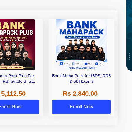
aha Pack Plus For
Bank Maha Pack for IBPS, RRB
I, RBI Grade B, SEBI
& SBI Exams
 NABARD Grade A and
 5,112.50
Rs 2,840.00
de A & Grade B Bank
Exams
Enroll Now
Enroll Now