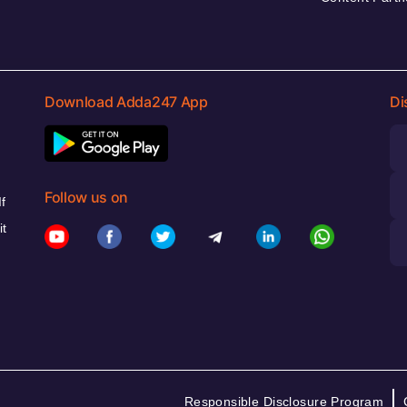
Download Adda247 App
Di
Follow us on
f
it
Responsible Disclosure Program