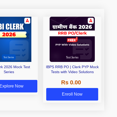
erk 2026 Mock Test
IBPS RRB PO | Clerk PYP Mock
Series
Tests with Video Solutions
Rs 0.00
Explore Now
Enroll Now