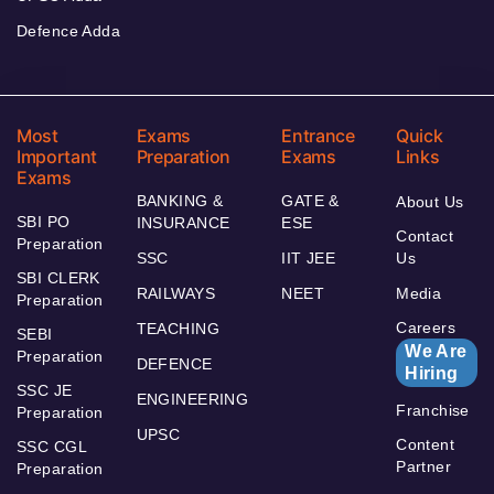
Defence Adda
Most
Exams
Entrance
Quick
Important
Preparation
Exams
Links
Exams
BANKING &
GATE &
About Us
SBI PO
INSURANCE
ESE
Contact
Preparation
SSC
IIT JEE
Us
SBI CLERK
RAILWAYS
NEET
Media
Preparation
Careers
TEACHING
SEBI
We Are
Preparation
DEFENCE
Hiring
SSC JE
ENGINEERING
Franchise
Preparation
UPSC
Content
SSC CGL
Partner
Preparation