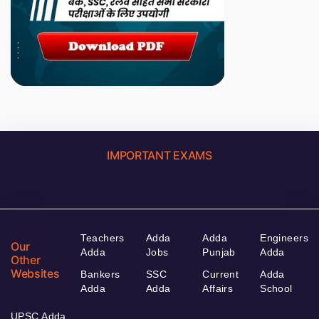
IMPORTANT EXAMS
Teachers
Adda
Adda
Engineers
Our
Adda
Jobs
Punjab
Adda
Other
Websites
Bankers
SSC
Current
Adda
Adda
Adda
Affairs
School
UPSC Adda