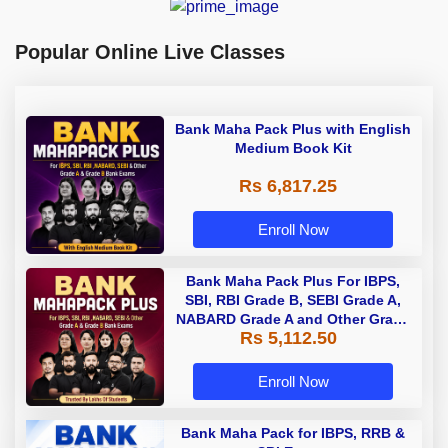
Popular Online Live Classes
Bank Maha Pack Plus with English
Medium Book Kit
Rs 6,817.25
Enroll Now
Bank Maha Pack Plus For IBPS,
SBI, RBI Grade B, SEBI Grade A,
NABARD Grade A and Other Grade
Rs 5,112.50
A & Grade B Bank Exams
Enroll Now
Bank Maha Pack for IBPS, RRB &