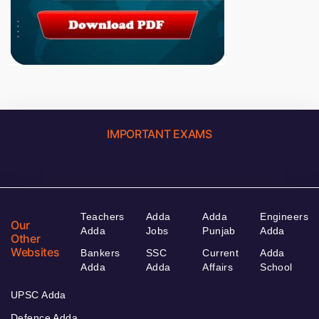
IMPORTANT EXAMS
Teachers
Adda
Adda
Engineers
Our
Adda
Jobs
Punjab
Adda
Other
Websites
Bankers
SSC
Current
Adda
Adda
Adda
Affairs
School
UPSC Adda
Defence Adda