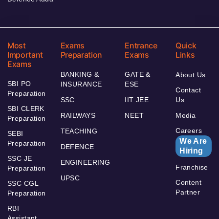
Most
Exams
Entrance
Quick
Important
Preparation
Exams
Links
Exams
BANKING &
GATE &
About Us
SBI PO
INSURANCE
ESE
Contact
Preparation
SSC
IIT JEE
Us
SBI CLERK
RAILWAYS
NEET
Media
Preparation
Careers
TEACHING
SEBI
We Are
Preparation
DEFENCE
Hiring
SSC JE
ENGINEERING
Franchise
Preparation
UPSC
Content
SSC CGL
Partner
Preparation
RBI
Assistant