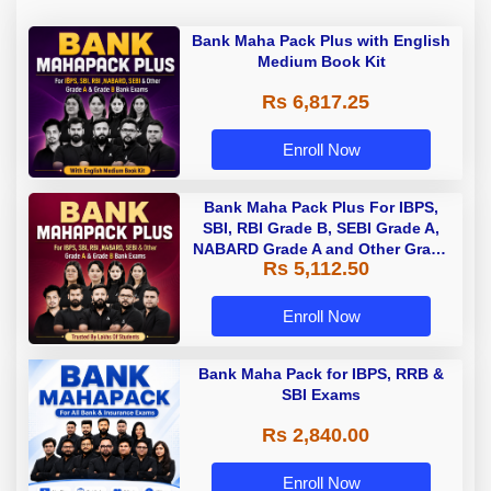
Bank Maha Pack Plus with English
Medium Book Kit
Rs 6,817.25
Enroll Now
Bank Maha Pack Plus For IBPS,
SBI, RBI Grade B, SEBI Grade A,
NABARD Grade A and Other Grade
Rs 5,112.50
A & Grade B Bank Exams
Enroll Now
Bank Maha Pack for IBPS, RRB &
SBI Exams
Rs 2,840.00
Enroll Now