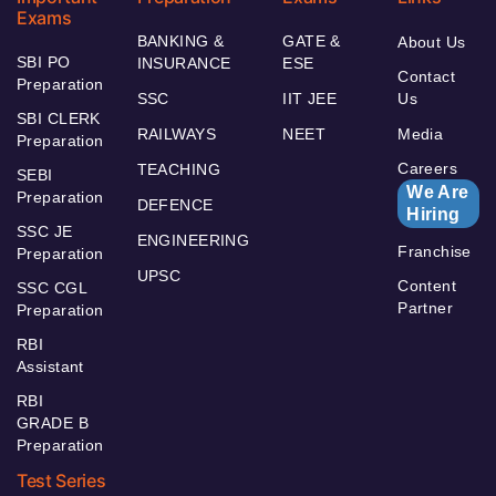
Exams
BANKING &
GATE &
About Us
SBI PO
INSURANCE
ESE
Contact
Preparation
SSC
IIT JEE
Us
SBI CLERK
RAILWAYS
NEET
Media
Preparation
Careers
TEACHING
SEBI
We Are
Preparation
DEFENCE
Hiring
SSC JE
ENGINEERING
Franchise
Preparation
UPSC
Content
SSC CGL
Partner
Preparation
RBI
Assistant
RBI
GRADE B
Preparation
Test Series