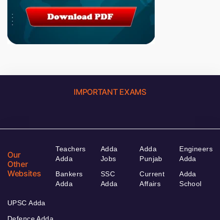
IMPORTANT EXAMS
Teachers
Adda
Adda
Engineers
Our
Adda
Jobs
Punjab
Adda
Other
Websites
Bankers
SSC
Current
Adda
Adda
Adda
Affairs
School
UPSC Adda
Defence Adda