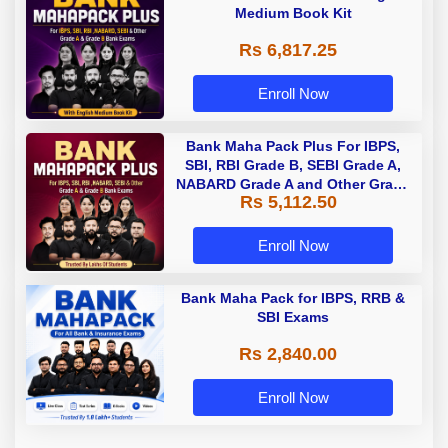
Medium Book Kit
Rs 6,817.25
Enroll Now
Bank Maha Pack Plus For IBPS,
SBI, RBI Grade B, SEBI Grade A,
NABARD Grade A and Other Grade
Rs 5,112.50
A & Grade B Bank Exams
Enroll Now
Bank Maha Pack for IBPS, RRB &
SBI Exams
Rs 2,840.00
Enroll Now