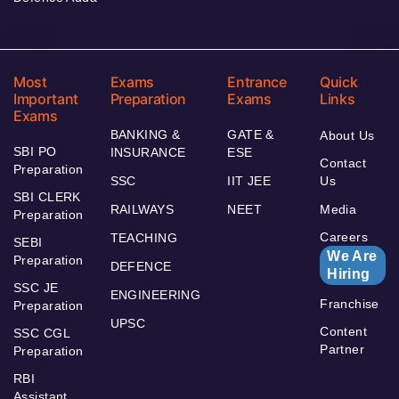
Most
Exams
Entrance
Quick
Important
Preparation
Exams
Links
Exams
BANKING &
GATE &
About Us
SBI PO
INSURANCE
ESE
Contact
Preparation
SSC
IIT JEE
Us
SBI CLERK
RAILWAYS
NEET
Media
Preparation
Careers
TEACHING
SEBI
We Are
Preparation
DEFENCE
Hiring
SSC JE
ENGINEERING
Franchise
Preparation
UPSC
Content
SSC CGL
Partner
Preparation
RBI
Assistant