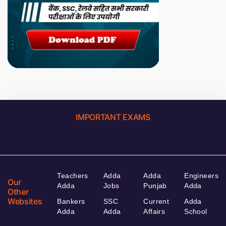
IMPORTANT EXAMS
Teachers
Adda
Adda
Engineers
Our
Adda
Jobs
Punjab
Adda
Other
Websites
Bankers
SSC
Current
Adda
Adda
Adda
Affairs
School