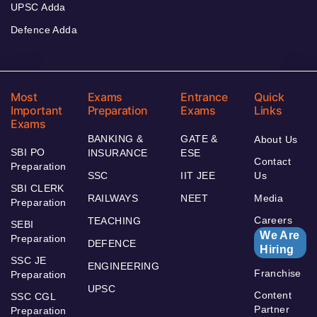
UPSC Adda
Defence Adda
Most
Exams
Entrance
Quick
Important
Preparation
Exams
Links
Exams
BANKING &
GATE &
About Us
SBI PO
INSURANCE
ESE
Contact
Preparation
SSC
IIT JEE
Us
SBI CLERK
RAILWAYS
NEET
Media
Preparation
Careers
TEACHING
SEBI
We Are
Preparation
DEFENCE
Hiring
SSC JE
ENGINEERING
Franchise
Preparation
UPSC
Content
SSC CGL
Partner
Preparation