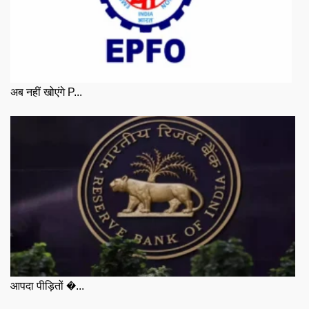
अब नहीं खोएंगे P...
आपदा पीड़ितों �...