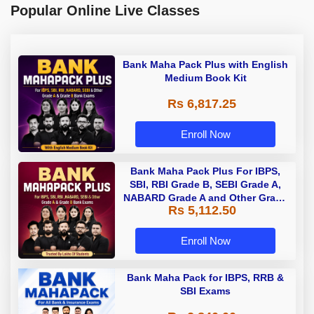
Popular Online Live Classes
Bank Maha Pack Plus with English
Medium Book Kit
Rs 6,817.25
Enroll Now
Bank Maha Pack Plus For IBPS,
SBI, RBI Grade B, SEBI Grade A,
NABARD Grade A and Other Grade
Rs 5,112.50
A & Grade B Bank Exams
Enroll Now
Bank Maha Pack for IBPS, RRB &
SBI Exams