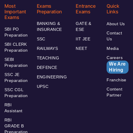
Most
Exams
Entrance
Quick
Important
Preparation
Exams
Links
Exams
BANKING &
GATE &
About Us
SBI PO
INSURANCE
ESE
Contact
Preparation
SSC
IIT JEE
Us
SBI CLERK
RAILWAYS
NEET
Media
Preparation
Careers
TEACHING
SEBI
We Are
Preparation
DEFENCE
Hiring
SSC JE
ENGINEERING
Franchise
Preparation
UPSC
Content
SSC CGL
Partner
Preparation
RBI
Assistant
RBI
GRADE B
Preparation