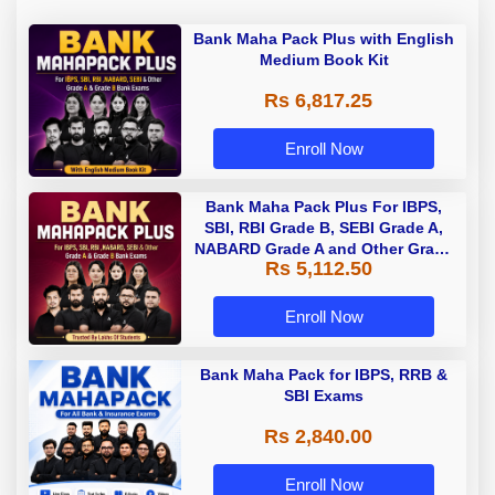
Bank Maha Pack Plus with English
Medium Book Kit
Rs 6,817.25
Enroll Now
Bank Maha Pack Plus For IBPS,
SBI, RBI Grade B, SEBI Grade A,
NABARD Grade A and Other Grade
Rs 5,112.50
A & Grade B Bank Exams
Enroll Now
Bank Maha Pack for IBPS, RRB &
SBI Exams
Rs 2,840.00
Enroll Now