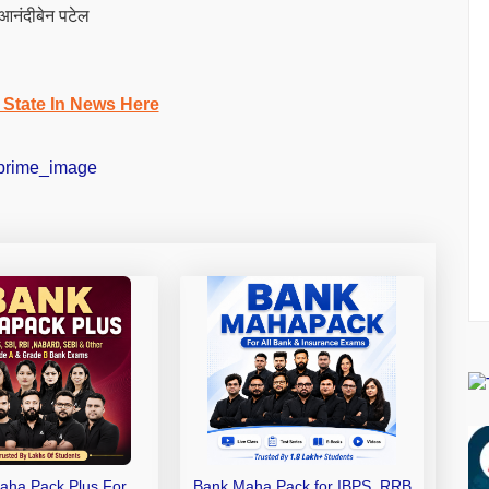
: आनंदीबेन पटेल
 State In News Here
aha Pack Plus For
Bank Maha Pack for IBPS, RRB