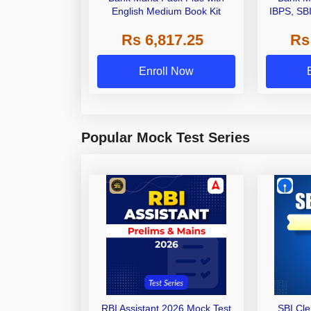
English Medium Book Kit
IBPS, SB
Grade A,
Rs 6,817.25
Rs
Other Gra
Enroll Now
Popular Mock Test Series
RBI Assistant 2026 Mock Test
SBI Cl