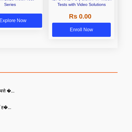
Series
Tests with Video Solutions
Rs 0.00
Explore Now
Enroll Now
बसे �...
ँ ह�...