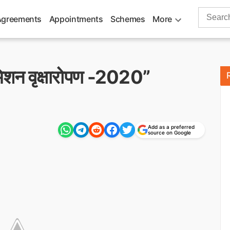
Search
Agreements
Appointments
Schemes
More
for:
“मिशन वृक्षारोपण -2020”
Add as a preferred
source on Google