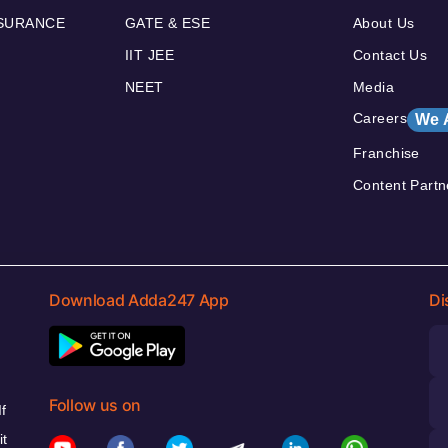
NSURANCE
GATE & ESE
About Us
IIT JEE
Contact Us
NEET
Media
Careers
We 
Franchise
Content Partn
Download Adda247 App
Di
Follow us on
f
it