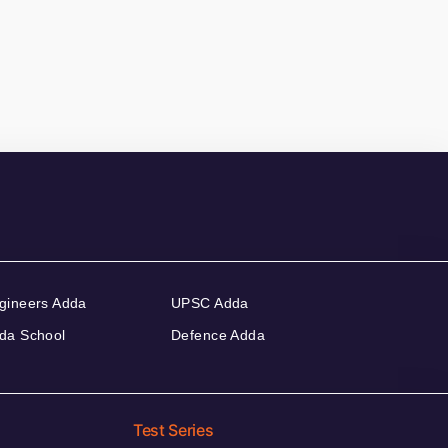
gineers Adda
UPSC Adda
da School
Defence Adda
Test Series