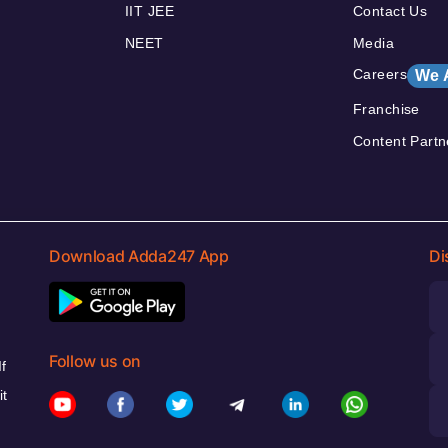
IIT JEE
Contact Us
NEET
Media
Careers
We 
Franchise
Content Partn
Download Adda247 App
Di
Follow us on
f
it