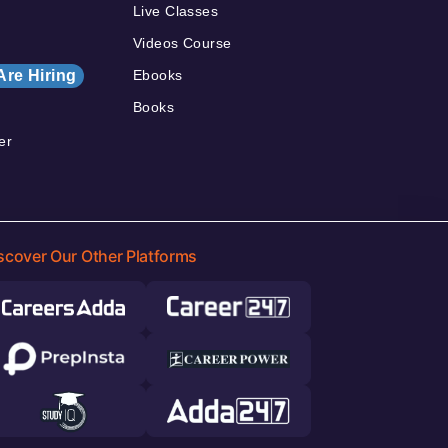
Live Classes
Videos Course
Are Hiring
Ebooks
Books
er
scover Our Other Platforms