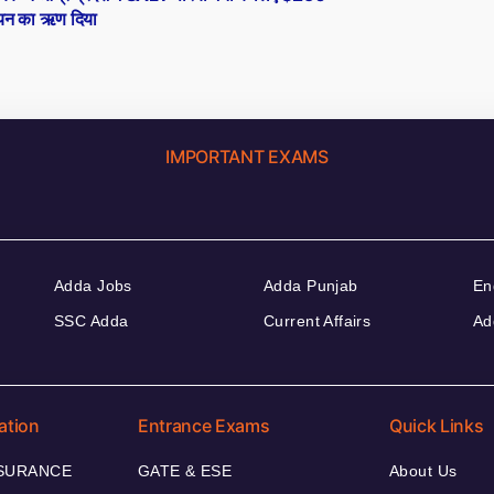
यन का ऋण दिया
IMPORTANT EXAMS
Adda Jobs
Adda Punjab
En
SSC Adda
Current Affairs
Ad
ation
Entrance Exams
Quick Links
NSURANCE
GATE & ESE
About Us