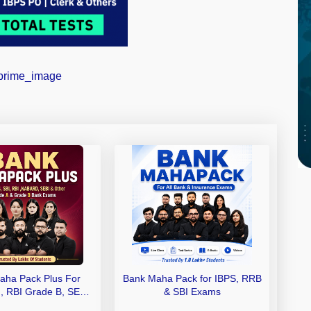
aha Pack Plus For
Bank Maha Pack for IBPS, RRB
I, RBI Grade B, SEBI
& SBI Exams
 NABARD Grade A and