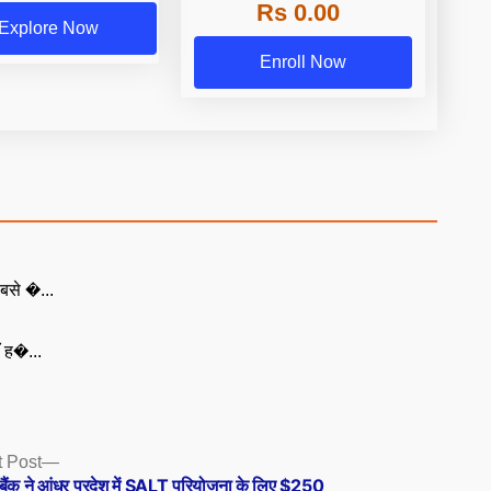
Rs 0.00
Explore Now
Enroll Now
बसे �...
ँ ह�...
Next
 Post
post:
 बैंक ने आंध्र प्रदेश में SALT परियोजना के लिए $250