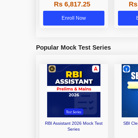
Rs 6,817.25
Rs
Other Gra
Enroll Now
Popular Mock Test Series
RBI Assistant 2026 Mock Test
SBI Cl
Series