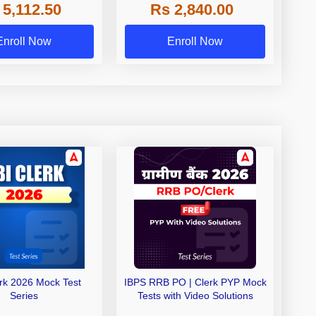
 5,112.50
Rs 2,840.00
de A & Grade B Bank
Exams
Enroll Now
Enroll Now
erk 2026 Mock Test
IBPS RRB PO | Clerk PYP Mock
Series
Tests with Video Solutions