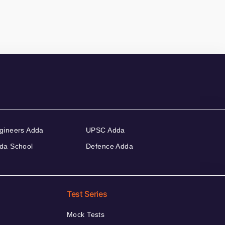
gineers Adda
UPSC Adda
da School
Defence Adda
Test Series
Mock Tests