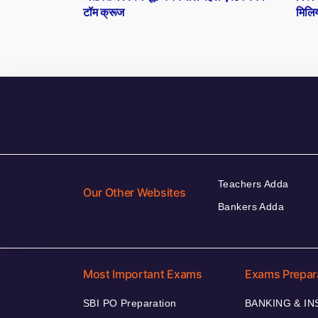
navigation
टॉम क्रूज
मिलि
Teachers Adda
Our Other Websites
Bankers Adda
Most Important Exams
Exams Prepar
SBI PO Preparation
BANKING & I