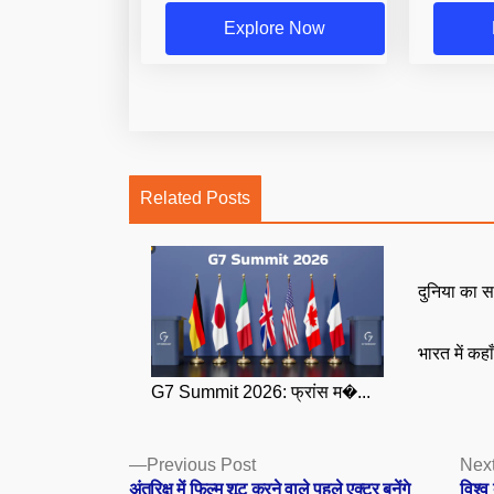
Explore Now
Related Posts
दुनिया का स
भारत में कहा
G7 Summit 2026: फ्रांस म�...
Posts
Previous
Previous Post
Next
post:
अंतरिक्ष में फिल्म शूट करने वाले पहले एक्टर बनेंगे
विश्व