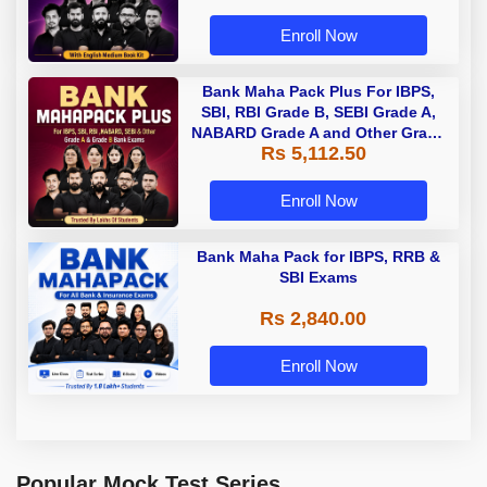
Enroll Now
Bank Maha Pack Plus For IBPS,
SBI, RBI Grade B, SEBI Grade A,
NABARD Grade A and Other Grade
Rs 5,112.50
A & Grade B Bank Exams
Enroll Now
Bank Maha Pack for IBPS, RRB &
SBI Exams
Rs 2,840.00
Enroll Now
Popular Mock Test Series