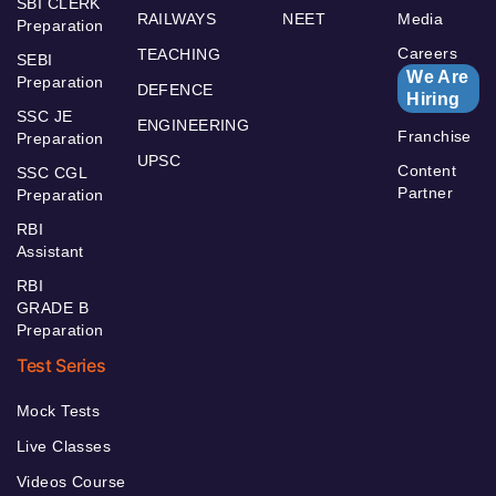
SBI CLERK
RAILWAYS
NEET
Media
Preparation
Careers
TEACHING
SEBI
We Are
Preparation
DEFENCE
Hiring
SSC JE
ENGINEERING
Franchise
Preparation
UPSC
Content
SSC CGL
Partner
Preparation
RBI
Assistant
RBI
GRADE B
Preparation
Test Series
Mock Tests
Live Classes
Videos Course