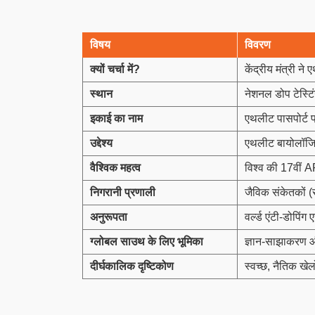
विषय
विवरण
क्यों चर्चा में
?
केंद्रीय मंत्री 
स्थान
नेशनल डोप टेस्टि
इकाई का नाम
एथलीट पासपोर्ट
उद्देश्य
एथलीट बायोलॉजि
वैश्विक महत्व
विश्व की 17वीं
निगरानी प्रणाली
जैविक संकेतकों (र
अनुरूपता
वर्ल्ड एंटी-डोपिं
ग्लोबल साउथ के लिए भूमिका
ज्ञान-साझाकरण और 
दीर्घकालिक दृष्टिकोण
स्वच्छ, नैतिक खेल