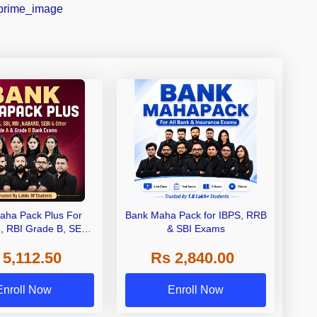
aha Pack Plus For
Bank Maha Pack for IBPS, RRB
I, RBI Grade B, SEBI
& SBI Exams
 NABARD Grade A and
 5,112.50
Rs 2,840.00
de A & Grade B Bank
Exams
Enroll Now
Enroll Now