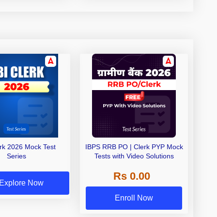
erk 2026 Mock Test
IBPS RRB PO | Clerk PYP Mock
Series
Tests with Video Solutions
Rs 0.00
Explore Now
Enroll Now