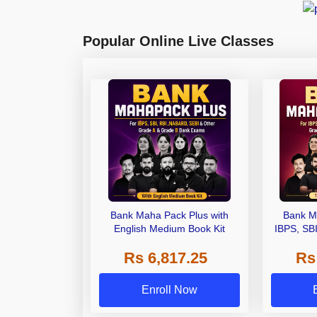
Popular Online Live Classes
Bank Maha Pack Plus with
Bank M
English Medium Book Kit
IBPS, SB
Grade A,
Rs 6,817.25
Rs
Other Gra
Enroll Now