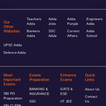
Teachers
Adda
Adda
Engineers
Our
Adda
Jobs
Punjab
Adda
Other
Websites
Bankers
SSC
Current
Adda
Adda
Adda
Affairs
School
UPSC Adda
Defence Adda
Most
Exams
Entrance
Quick
Important
Preparation
Exams
Links
Exams
BANKING &
GATE &
About Us
SBI PO
INSURANCE
ESE
Contact
Preparation
SSC
IIT JEE
Us
SBI CLERK