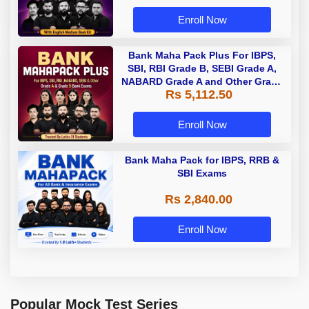
Enroll Now
Bank Maha Pack Plus For IBPS,
SBI, RBI Grade B, SEBI Grade A,
NABARD Grade A and Other Grade
Rs 5,112.50
A & Grade B Bank Exams
Enroll Now
Bank Maha Pack for IBPS, RRB &
SBI Exams
Rs 2,840.00
Enroll Now
Popular Mock Test Series