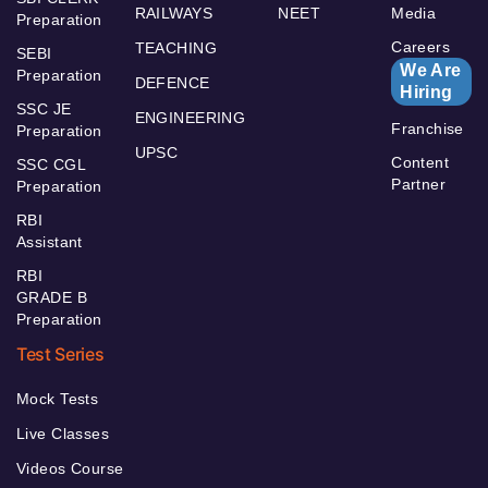
RAILWAYS
NEET
Media
Preparation
Careers
TEACHING
SEBI
We Are
Preparation
DEFENCE
Hiring
SSC JE
ENGINEERING
Franchise
Preparation
UPSC
Content
SSC CGL
Partner
Preparation
RBI
Assistant
RBI
GRADE B
Preparation
Test Series
Mock Tests
Live Classes
Videos Course