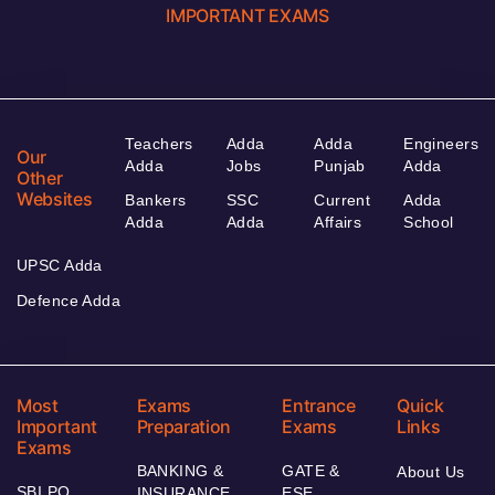
IMPORTANT EXAMS
Teachers
Adda
Adda
Engineers
Our
Adda
Jobs
Punjab
Adda
Other
Websites
Bankers
SSC
Current
Adda
Adda
Adda
Affairs
School
UPSC Adda
Defence Adda
Most
Exams
Entrance
Quick
Important
Preparation
Exams
Links
Exams
BANKING &
GATE &
About Us
SBI PO
INSURANCE
ESE