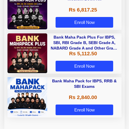
Rs 6,817.25
Enroll Now
Bank Maha Pack Plus For IBPS,
SBI, RBI Grade B, SEBI Grade A,
NABARD Grade A and Other Grade
Rs 5,112.50
A & Grade B Bank Exams
Enroll Now
Bank Maha Pack for IBPS, RRB &
SBI Exams
Rs 2,840.00
Enroll Now