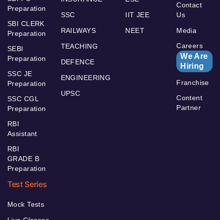
Contact
Preparation
SSC
IIT JEE
Us
SBI CLERK
RAILWAYS
NEET
Media
Preparation
Careers
TEACHING
SEBI
We Are
Preparation
DEFENCE
Hiring
SSC JE
ENGINEERING
Franchise
Preparation
UPSC
Content
SSC CGL
Partner
Preparation
RBI
Assistant
RBI
GRADE B
Preparation
Test Series
Mock Tests
Live Classes