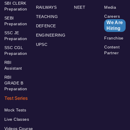
SBI CLERK
RAILWAYS
NEET
Media
Preparation
Careers
TEACHING
SEBI
We Are
Preparation
DEFENCE
Hiring
SSC JE
ENGINEERING
Franchise
Preparation
UPSC
Content
SSC CGL
Partner
Preparation
RBI
Assistant
RBI
GRADE B
Preparation
Test Series
Mock Tests
Live Classes
Videos Course