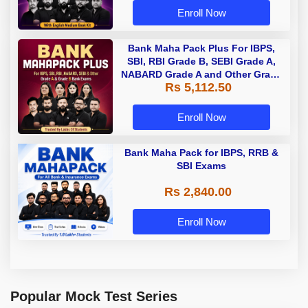
Enroll Now
Bank Maha Pack Plus For IBPS,
SBI, RBI Grade B, SEBI Grade A,
NABARD Grade A and Other Grade
Rs 5,112.50
A & Grade B Bank Exams
Enroll Now
Bank Maha Pack for IBPS, RRB &
SBI Exams
Rs 2,840.00
Enroll Now
Popular Mock Test Series