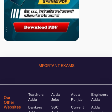
IMPORTANT EXAMS
Teachers
Adda
Adda
Engineers
Our
Adda
Jobs
Punjab
Adda
Other
Websites
Bankers
SSC
Current
Adda