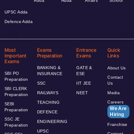
Adda
Adda
Affairs
School
UPSC Adda
Defence Adda
Most
Exams
Entrance
Quick
Important
Preparation
Exams
Links
Exams
BANKING &
GATE &
About Us
SBI PO
INSURANCE
ESE
Contact
Preparation
SSC
IIT JEE
Us
SBI CLERK
RAILWAYS
NEET
Media
Preparation
Careers
TEACHING
SEBI
We Are
Preparation
DEFENCE
Hiring
SSC JE
ENGINEERING
Franchise
Preparation
UPSC
Content