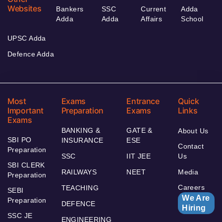
Websites
Bankers
SSC
Current
Adda
Adda
Adda
Affairs
School
UPSC Adda
Defence Adda
Most
Exams
Entrance
Quick
Important
Preparation
Exams
Links
Exams
BANKING &
GATE &
About Us
SBI PO
INSURANCE
ESE
Contact
Preparation
SSC
IIT JEE
Us
SBI CLERK
RAILWAYS
NEET
Media
Preparation
Careers
TEACHING
SEBI
We Are
Preparation
DEFENCE
Hiring
SSC JE
ENGINEERING