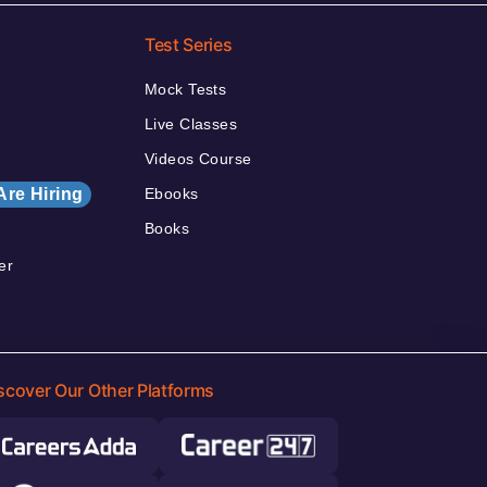
Test Series
Mock Tests
Live Classes
Videos Course
Are Hiring
Ebooks
Books
er
scover Our Other Platforms