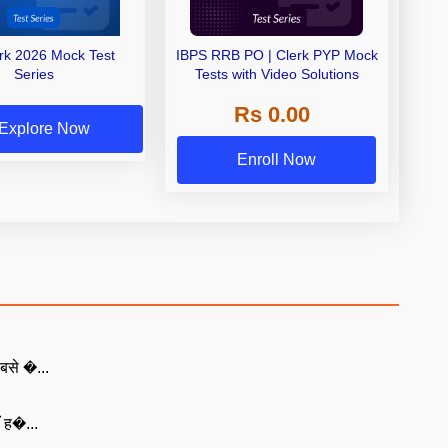
erk 2026 Mock Test
IBPS RRB PO | Clerk PYP Mock
Series
Tests with Video Solutions
Rs 0.00
Explore Now
Enroll Now
बसे �...
ँ ह�...