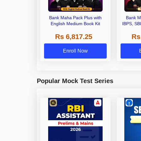
Bank Maha Pack Plus with
Bank M
English Medium Book Kit
IBPS, SB
Grade A,
Rs 6,817.25
Rs
Other Gra
Enroll Now
Popular Mock Test Series