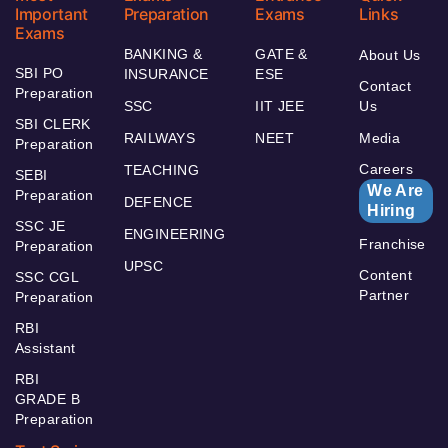
Important
Preparation
Exams
Links
Exams
BANKING &
GATE &
About Us
SBI PO
INSURANCE
ESE
Contact
Preparation
SSC
IIT JEE
Us
SBI CLERK
RAILWAYS
NEET
Media
Preparation
Careers
TEACHING
SEBI
We Are
Preparation
DEFENCE
Hiring
SSC JE
ENGINEERING
Franchise
Preparation
UPSC
Content
SSC CGL
Partner
Preparation
RBI
Assistant
RBI
GRADE B
Preparation