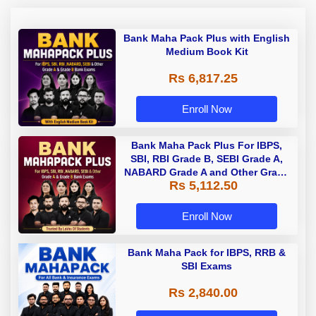
Bank Maha Pack Plus with English
Medium Book Kit
Rs 6,817.25
Enroll Now
Bank Maha Pack Plus For IBPS,
SBI, RBI Grade B, SEBI Grade A,
NABARD Grade A and Other Grade
Rs 5,112.50
A & Grade B Bank Exams
Enroll Now
Bank Maha Pack for IBPS, RRB &
SBI Exams
Rs 2,840.00