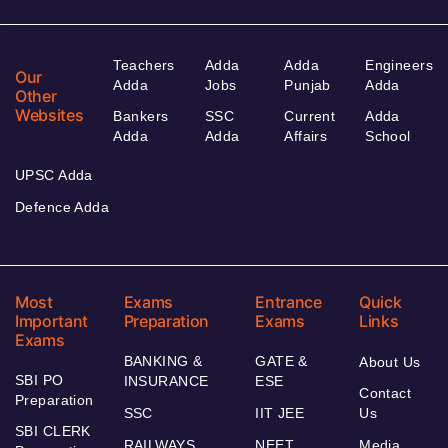
Teachers
Adda
Adda
Engineers
Our
Adda
Jobs
Punjab
Adda
Other
Websites
Bankers
SSC
Current
Adda
Adda
Adda
Affairs
School
UPSC Adda
Defence Adda
Most
Exams
Entrance
Quick
Important
Preparation
Exams
Links
Exams
BANKING &
GATE &
About Us
SBI PO
INSURANCE
ESE
Contact
Preparation
SSC
IIT JEE
Us
SBI CLERK
RAILWAYS
NEET
Media