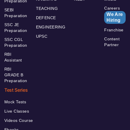
Preparation
Careers
TEACHING
SEBI
We Are
Preparation
DEFENCE
Hiring
SSC JE
ENGINEERING
Franchise
Preparation
UPSC
Content
SSC CGL
Partner
Preparation
RBI
Assistant
RBI
GRADE B
Preparation
Test Series
Mock Tests
Live Classes
Videos Course
Ebooks