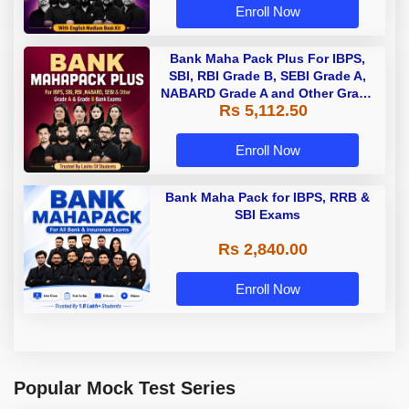
Enroll Now
Bank Maha Pack Plus For IBPS,
SBI, RBI Grade B, SEBI Grade A,
NABARD Grade A and Other Grade
Rs 5,112.50
A & Grade B Bank Exams
Enroll Now
Bank Maha Pack for IBPS, RRB &
SBI Exams
Rs 2,840.00
Enroll Now
Popular Mock Test Series