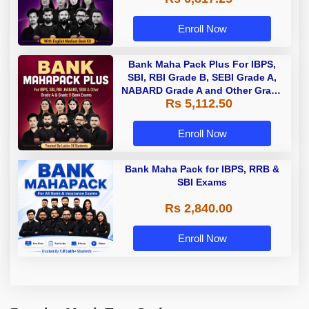
Enroll Now
Bank Maha Pack Plus For IBPS,
SBI, RBI Grade B, SEBI Grade A,
NABARD Grade A and Other Grade
Rs 5,112.50
A & Grade B Bank Exams
Enroll Now
Bank Maha Pack for IBPS, RRB &
SBI Exams
Rs 2,840.00
Enroll Now