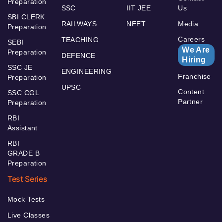
Preparation
SSC
IIT JEE
Us
SBI CLERK
RAILWAYS
NEET
Media
Preparation
Careers
TEACHING
SEBI
We Are
Preparation
DEFENCE
Hiring
SSC JE
ENGINEERING
Franchise
Preparation
UPSC
Content
SSC CGL
Partner
Preparation
RBI
Assistant
RBI
GRADE B
Preparation
Test Series
Mock Tests
Live Classes