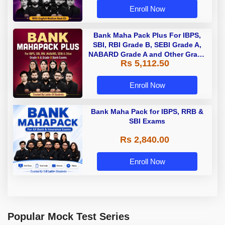
Enroll Now
Bank Maha Pack Plus For IBPS,
SBI, RBI Grade B, SEBI Grade A,
NABARD Grade A and Other Grade
Rs 5,112.50
A & Grade B Bank Exams
Enroll Now
Bank Maha Pack for IBPS, RRB &
SBI Exams
Rs 2,840.00
Enroll Now
Popular Mock Test Series