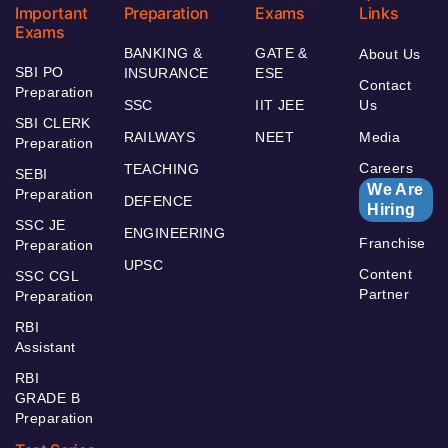
Important
Preparation
Exams
Links
Exams
BANKING &
GATE &
About Us
SBI PO
INSURANCE
ESE
Contact
Preparation
SSC
IIT JEE
Us
SBI CLERK
RAILWAYS
NEET
Media
Preparation
Careers
TEACHING
SEBI
We Are
Preparation
DEFENCE
Hiring
SSC JE
ENGINEERING
Franchise
Preparation
UPSC
Content
SSC CGL
Partner
Preparation
RBI
Assistant
RBI
GRADE B
Preparation