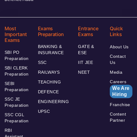
Most
Exams
Entrance
Quick
Important
Preparation
Exams
Links
Exams
BANKING &
GATE &
About Us
SBI PO
INSURANCE
ESE
Contact
Preparation
SSC
IIT JEE
Us
SBI CLERK
RAILWAYS
NEET
Media
Preparation
Careers
TEACHING
SEBI
We Are
Preparation
DEFENCE
Hiring
SSC JE
ENGINEERING
Franchise
Preparation
UPSC
Content
SSC CGL
Partner
Preparation
RBI
Assistant