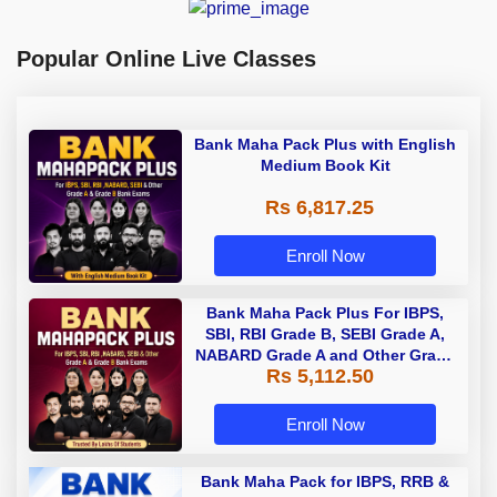
Popular Online Live Classes
Bank Maha Pack Plus with English
Medium Book Kit
Rs 6,817.25
Enroll Now
Bank Maha Pack Plus For IBPS,
SBI, RBI Grade B, SEBI Grade A,
NABARD Grade A and Other Grade
Rs 5,112.50
A & Grade B Bank Exams
Enroll Now
Bank Maha Pack for IBPS, RRB &