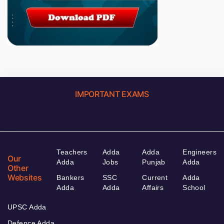
IMPORTANT EXAMS
Teachers
Adda
Adda
Engineers
Our
Adda
Jobs
Punjab
Adda
Other
Websites
Bankers
SSC
Current
Adda
Adda
Adda
Affairs
School
UPSC Adda
Defence Adda