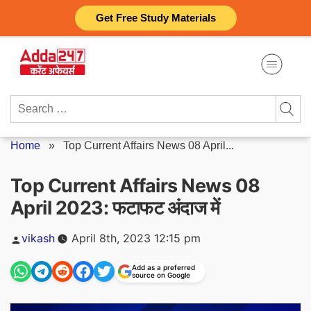
Skip
Get Free Study Materials
to
content
Search
for:
Home
»
Top Current Affairs News 08 April...
Top Current Affairs News 08
April 2023: फटाफट अंदाज में
Posted
vikash
April 8th, 2023 12:15 pm
by
Add as a preferred
source on Google