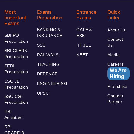
Most
Exams
Entrance
Quick
Important
Preparation
Exams
Links
Exams
BANKING &
GATE &
About Us
SBI PO
INSURANCE
ESE
Contact
Preparation
SSC
IIT JEE
Us
SBI CLERK
RAILWAYS
NEET
Media
Preparation
Careers
TEACHING
SEBI
We Are
Preparation
DEFENCE
Hiring
SSC JE
ENGINEERING
Franchise
Preparation
UPSC
Content
SSC CGL
Partner
Preparation
RBI
Assistant
RBI
GRADE B