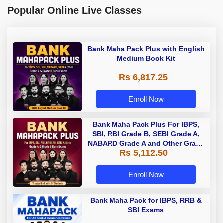
Popular Online Live Classes
Bank Maha Pack Plus with English
Medium Book Kit
Rs 6,817.25
Enroll Now
Bank Maha Pack Plus For IBPS,
SBI, RBI Grade B, SEBI Grade A,
NABARD Grade A and Other Grade
Rs 5,112.50
A & Grade B Bank Exams
Enroll Now
Bank Maha Pack for IBPS, RRB &
SBI Exams