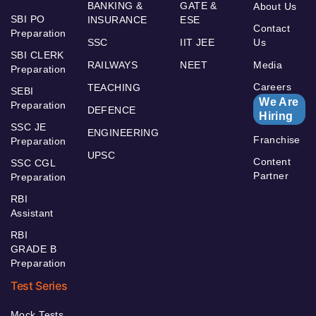
BANKING &
GATE &
About Us
SBI PO
INSURANCE
ESE
Contact
Preparation
SSC
IIT JEE
Us
SBI CLERK
RAILWAYS
NEET
Media
Preparation
Careers
TEACHING
SEBI
We Are
Preparation
DEFENCE
Hiring
SSC JE
ENGINEERING
Franchise
Preparation
UPSC
Content
SSC CGL
Partner
Preparation
RBI
Assistant
RBI
GRADE B
Preparation
Test Series
Mock Tests