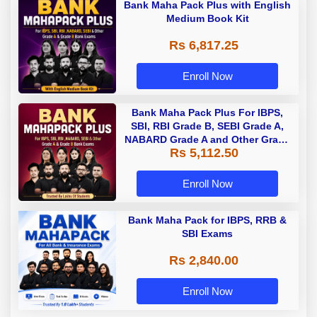
Bank Maha Pack Plus with English
Medium Book Kit
Rs 6,817.25
Enroll Now
Bank Maha Pack Plus For IBPS,
SBI, RBI Grade B, SEBI Grade A,
NABARD Grade A and Other Grade
Rs 5,112.50
A & Grade B Bank Exams
Enroll Now
Bank Maha Pack for IBPS, RRB &
SBI Exams
Rs 2,840.00
Enroll Now