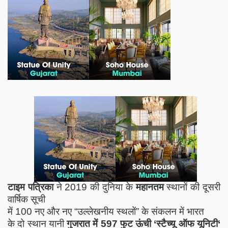
टाइम पत्रिका
ने
2019
की दुनिया के
महानतम
स्थानों की दूसरी
वार्षिक सूची
में
100
नए और नए “उल्लेखनीय स्थलों” के संकलन में भारत
के दो स्थान यानी
गुजरात में
597
फुट ऊंची
‘
स्टैच्यू ऑफ यूनिटी
‘