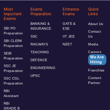
Most
Exams
Entrance
Quick
Important
Preparation
Exams
Links
Exams
BANKING &
GATE &
About Us
SBI PO
INSURANCE
ESE
Contact
Preparation
SSC
IIT JEE
Us
SBI CLERK
RAILWAYS
NEET
Media
Preparation
Careers
TEACHING
SEBI
We Are
Preparation
DEFENCE
Hiring
SSC JE
ENGINEERING
Franchise
Preparation
UPSC
Content
SSC CGL
Partner
Preparation
RBI
Assistant
RBI
GRADE B