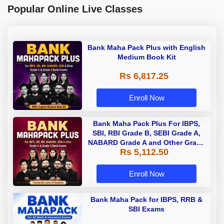
Popular Online Live Classes
Bank Maha Pack Plus with English
Medium Book Kit
Rs 6,817.25
Enroll Now
Bank Maha Pack Plus For IBPS,
SBI, RBI Grade B, SEBI Grade A,
NABARD Grade A and Other Grade
Rs 5,112.50
A & Grade B Bank Exams
Enroll Now
Bank Maha Pack for IBPS, RRB &
SBI Exams