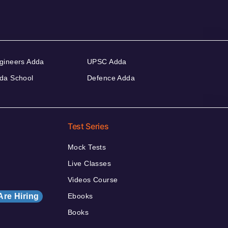
gineers Adda
UPSC Adda
da School
Defence Adda
Test Series
Mock Tests
Live Classes
Videos Course
Are Hiring
Ebooks
Books