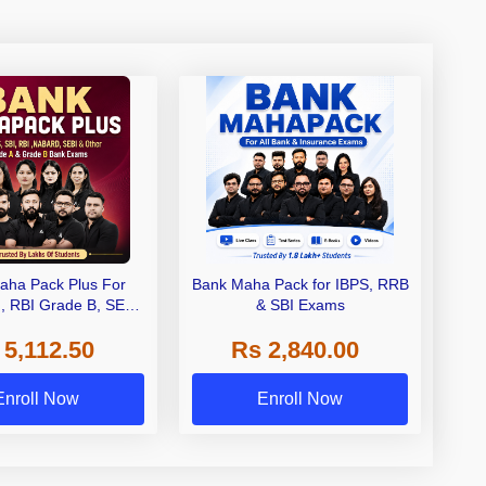
aha Pack Plus For
Bank Maha Pack for IBPS, RRB
I, RBI Grade B, SEBI
& SBI Exams
 NABARD Grade A and
 5,112.50
Rs 2,840.00
de A & Grade B Bank
Exams
Enroll Now
Enroll Now