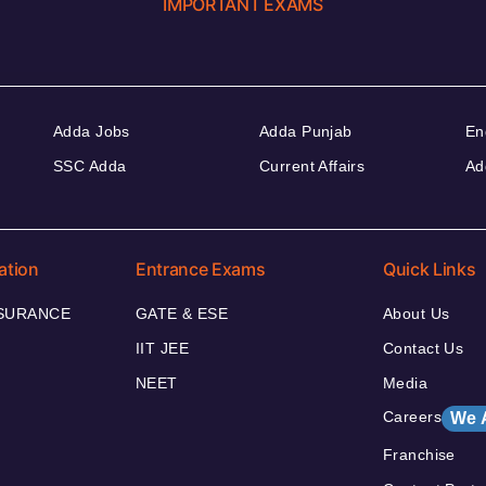
IMPORTANT EXAMS
Adda Jobs
Adda Punjab
En
SSC Adda
Current Affairs
Ad
ation
Entrance Exams
Quick Links
NSURANCE
GATE & ESE
About Us
IIT JEE
Contact Us
NEET
Media
Careers
We 
Franchise