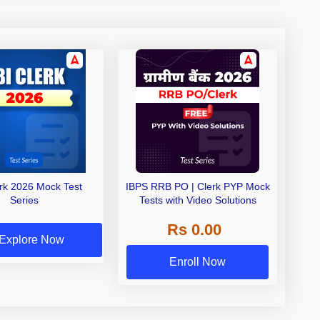
erk 2026 Mock Test
IBPS RRB PO | Clerk PYP Mock
Series
Tests with Video Solutions
Rs 0.00
Explore Now
Enroll Now