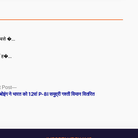
बसे �...
ँ ह�...
Next
 Post
post:
बोइंग ने भारत को 12वां P-8I समुद्री गश्ती विमान वितरित