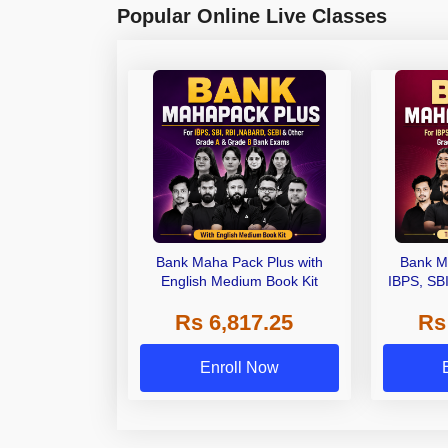
Popular Online Live Classes
Bank Maha Pack Plus with
Bank M
English Medium Book Kit
IBPS, SB
Grade A,
Rs 6,817.25
Rs
Other Gra
Enroll Now