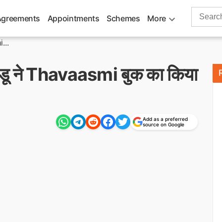
Search
Agreements
Appointments
Schemes
More
for:
i...
 नायडू ने Thavaasmi बुक का किया
Add as a preferred
source on Google