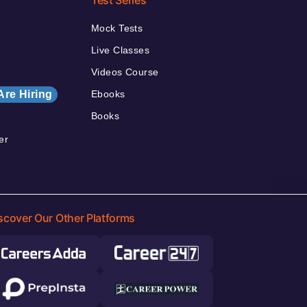
Test Series
Mock Tests
Live Classes
Videos Course
Are Hiring
Ebooks
Books
er
scover Our Other Platforms