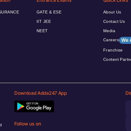
ation
Entrance Exams
Quick Links
NSURANCE
GATE & ESE
About Us
IIT JEE
Contact Us
NEET
Media
Careers
We 
Franchise
Content Partn
Download Adda247 App
Di
Follow us on
f