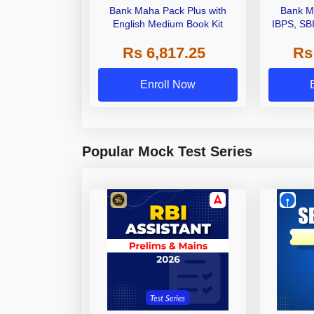
Bank Maha Pack Plus with
Bank M
English Medium Book Kit
IBPS, SB
Grade A,
Rs 6,817.25
Rs
Other Gra
Enroll Now
Popular Mock Test Series