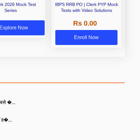
erk 2026 Mock Test
IBPS RRB PO | Clerk PYP Mock
Series
Tests with Video Solutions
Rs 0.00
Explore Now
Enroll Now
बसे �...
ँ ह�...