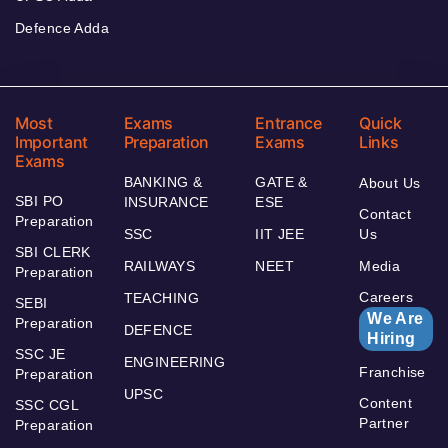
Defence Adda
Most
Exams
Entrance
Quick
Important
Preparation
Exams
Links
Exams
BANKING &
GATE &
About Us
SBI PO
INSURANCE
ESE
Contact
Preparation
SSC
IIT JEE
Us
SBI CLERK
RAILWAYS
NEET
Media
Preparation
Careers
TEACHING
SEBI
We Are
Preparation
DEFENCE
Hiring
SSC JE
ENGINEERING
Franchise
Preparation
UPSC
Content
SSC CGL
Partner
Preparation