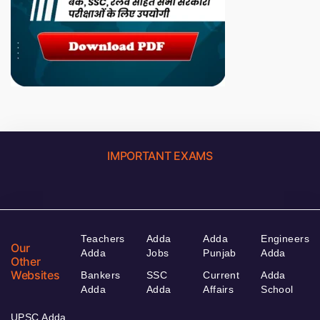
IMPORTANT EXAMS
Teachers
Adda
Adda
Engineers
Our
Adda
Jobs
Punjab
Adda
Other
Websites
Bankers
SSC
Current
Adda
Adda
Adda
Affairs
School
UPSC Adda