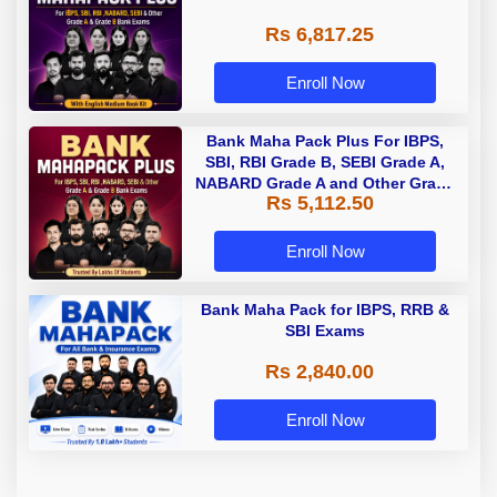
Rs 6,817.25
Enroll Now
Bank Maha Pack Plus For IBPS,
SBI, RBI Grade B, SEBI Grade A,
NABARD Grade A and Other Grade
Rs 5,112.50
A & Grade B Bank Exams
Enroll Now
Bank Maha Pack for IBPS, RRB &
SBI Exams
Rs 2,840.00
Enroll Now