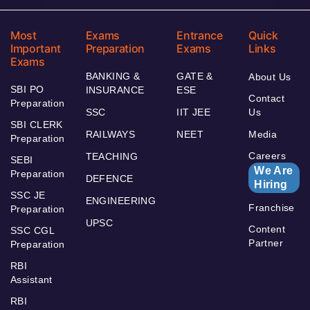
Most
Exams
Entrance
Quick
Important
Preparation
Exams
Links
Exams
BANKING &
GATE &
About Us
SBI PO
INSURANCE
ESE
Contact
Preparation
SSC
IIT JEE
Us
SBI CLERK
RAILWAYS
NEET
Media
Preparation
Careers
TEACHING
SEBI
We Are
Preparation
DEFENCE
Hiring
SSC JE
ENGINEERING
Franchise
Preparation
UPSC
Content
SSC CGL
Partner
Preparation
RBI
Assistant
RBI