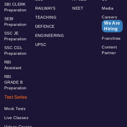
SBI CLERK
RAILWAYS
NEET
Media
Preparation
Careers
TEACHING
SEBI
We Are
Preparation
DEFENCE
Hiring
SSC JE
ENGINEERING
Franchise
Preparation
UPSC
Content
SSC CGL
Partner
Preparation
RBI
Assistant
RBI
GRADE B
Preparation
Test Series
Mock Tests
Live Classes
Videos Course