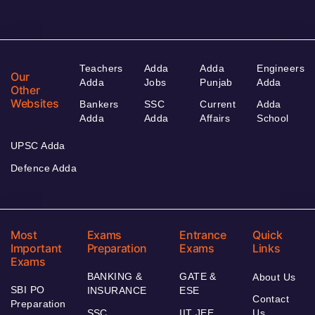
Teachers
Adda
Adda
Engineers
Our
Adda
Jobs
Punjab
Adda
Other
Websites
Bankers
SSC
Current
Adda
Adda
Adda
Affairs
School
UPSC Adda
Defence Adda
Most
Exams
Entrance
Quick
Important
Preparation
Exams
Links
Exams
BANKING &
GATE &
About Us
SBI PO
INSURANCE
ESE
Contact
Preparation
SSC
IIT JEE
Us