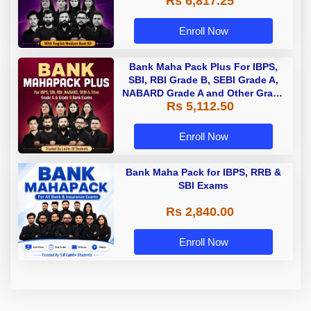
Rs 6,817.25
Enroll Now
Bank Maha Pack Plus For IBPS,
SBI, RBI Grade B, SEBI Grade A,
NABARD Grade A and Other Grade
Rs 5,112.50
A & Grade B Bank Exams
Enroll Now
Bank Maha Pack for IBPS, RRB &
SBI Exams
Rs 2,840.00
Enroll Now