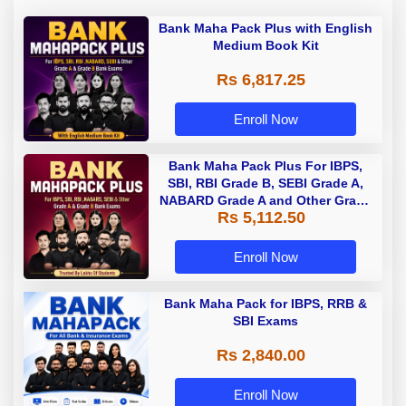
Bank Maha Pack Plus with English
Medium Book Kit
Rs 6,817.25
Enroll Now
Bank Maha Pack Plus For IBPS,
SBI, RBI Grade B, SEBI Grade A,
NABARD Grade A and Other Grade
Rs 5,112.50
A & Grade B Bank Exams
Enroll Now
Bank Maha Pack for IBPS, RRB &
SBI Exams
Rs 2,840.00
Enroll Now