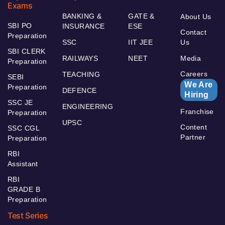
Exams
BANKING &
GATE &
About Us
SBI PO
INSURANCE
ESE
Contact
Preparation
SSC
IIT JEE
Us
SBI CLERK
RAILWAYS
NEET
Media
Preparation
Careers
TEACHING
SEBI
We Are
Preparation
DEFENCE
Hiring
SSC JE
ENGINEERING
Franchise
Preparation
UPSC
Content
SSC CGL
Partner
Preparation
RBI
Assistant
RBI
GRADE B
Preparation
Test Series