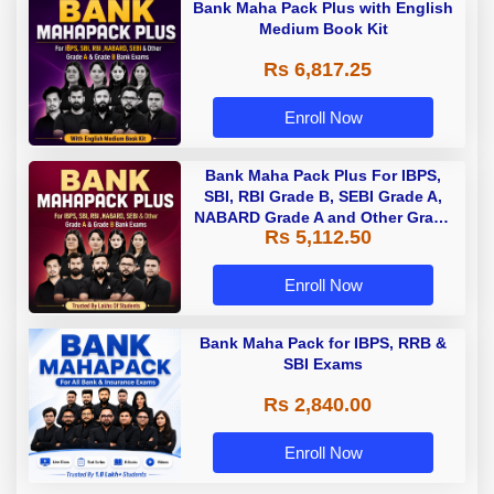
Bank Maha Pack Plus with English
Medium Book Kit
Rs 6,817.25
Enroll Now
Bank Maha Pack Plus For IBPS,
SBI, RBI Grade B, SEBI Grade A,
NABARD Grade A and Other Grade
Rs 5,112.50
A & Grade B Bank Exams
Enroll Now
Bank Maha Pack for IBPS, RRB &
SBI Exams
Rs 2,840.00
Enroll Now