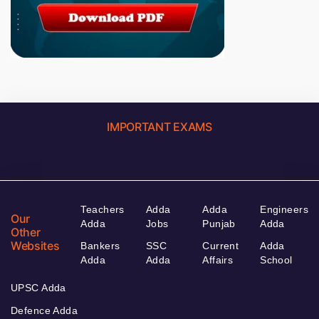
IMPORTANT EXAMS
Teachers
Adda
Adda
Engineers
Our
Adda
Jobs
Punjab
Adda
Other
Websites
Bankers
SSC
Current
Adda
Adda
Adda
Affairs
School
UPSC Adda
Defence Adda