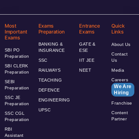
Most
Exams
Entrance
Quick
Important
Preparation
Exams
Links
Exams
BANKING &
GATE &
About Us
SBI PO
INSURANCE
ESE
Contact
Preparation
SSC
IIT JEE
Us
SBI CLERK
RAILWAYS
NEET
Media
Preparation
Careers
TEACHING
SEBI
We Are
Preparation
DEFENCE
Hiring
SSC JE
ENGINEERING
Franchise
Preparation
UPSC
Content
SSC CGL
Partner
Preparation
RBI
Assistant