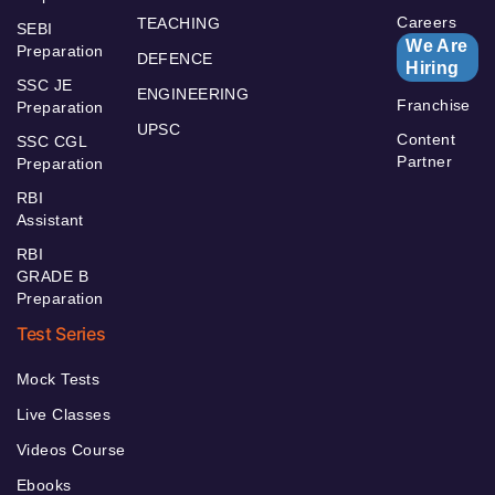
Careers
TEACHING
SEBI
We Are
Preparation
DEFENCE
Hiring
SSC JE
ENGINEERING
Franchise
Preparation
UPSC
Content
SSC CGL
Partner
Preparation
RBI
Assistant
RBI
GRADE B
Preparation
Test Series
Mock Tests
Live Classes
Videos Course
Ebooks