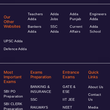
Teachers
Adda
Adda
Engineers
Our
Adda
Jobs
Punjab
Adda
Other
Websites
Bankers
SSC
Current
Adda
Adda
Adda
Affairs
School
UPSC Adda
Defence Adda
Most
Exams
Entrance
Quick
Important
Preparation
Exams
Links
Exams
BANKING &
GATE &
About Us
SBI PO
INSURANCE
ESE
Contact
Preparation
SSC
IIT JEE
Us
SBI CLERK
RAILWAYS
NEET
Media
Preparation