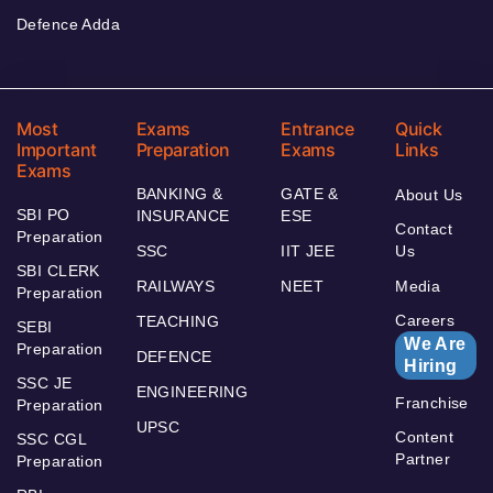
Defence Adda
Most
Exams
Entrance
Quick
Important
Preparation
Exams
Links
Exams
BANKING &
GATE &
About Us
SBI PO
INSURANCE
ESE
Contact
Preparation
SSC
IIT JEE
Us
SBI CLERK
RAILWAYS
NEET
Media
Preparation
Careers
TEACHING
SEBI
We Are
Preparation
DEFENCE
Hiring
SSC JE
ENGINEERING
Franchise
Preparation
UPSC
Content
SSC CGL
Partner
Preparation