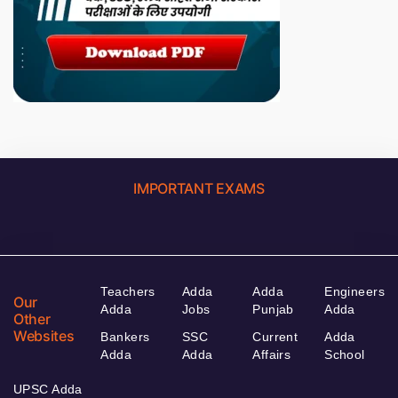
IMPORTANT EXAMS
Teachers
Adda
Adda
Engineers
Our
Adda
Jobs
Punjab
Adda
Other
Websites
Bankers
SSC
Current
Adda
Adda
Adda
Affairs
School
UPSC Adda