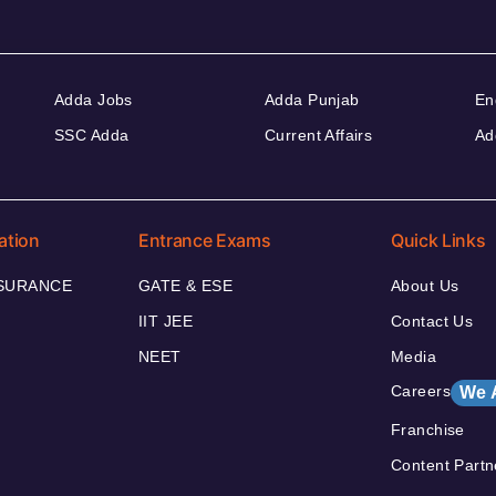
Adda Jobs
Adda Punjab
En
SSC Adda
Current Affairs
Ad
ation
Entrance Exams
Quick Links
NSURANCE
GATE & ESE
About Us
IIT JEE
Contact Us
NEET
Media
Careers
We 
Franchise
Content Partn