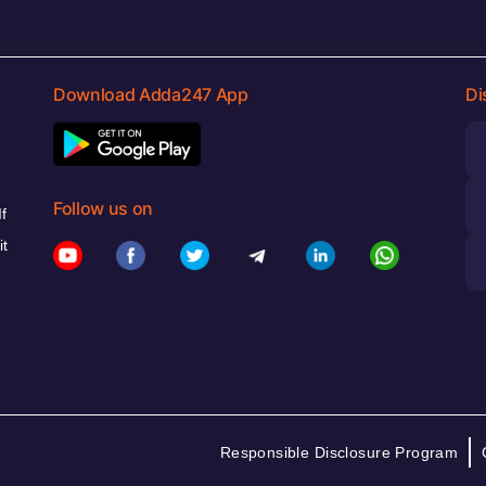
Download Adda247 App
Di
Follow us on
f
it
Responsible Disclosure Program