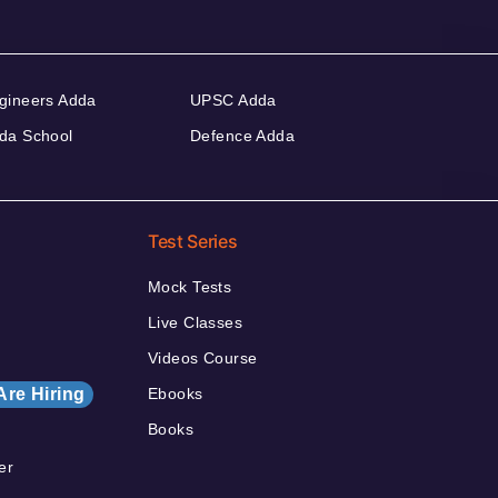
gineers Adda
UPSC Adda
da School
Defence Adda
Test Series
Mock Tests
Live Classes
Videos Course
Are Hiring
Ebooks
Books
er