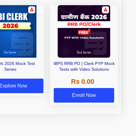
erk 2026 Mock Test
IBPS RRB PO | Clerk PYP Mock
Series
Tests with Video Solutions
Rs 0.00
Explore Now
Enroll Now