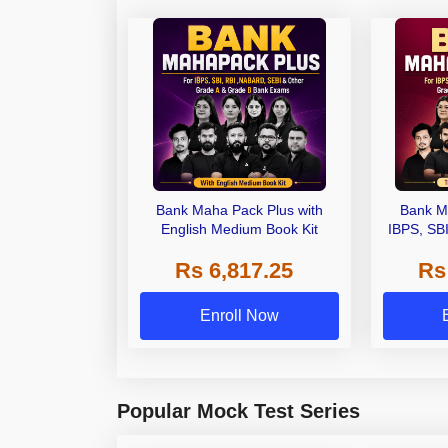
Bank Maha Pack Plus with
Bank M
English Medium Book Kit
IBPS, SB
Grade A,
Rs 6,817.25
Rs
Other Gra
Enroll Now
Popular Mock Test Series