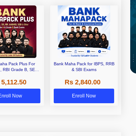
aha Pack Plus For
Bank Maha Pack for IBPS, RRB
I, RBI Grade B, SEBI
& SBI Exams
 NABARD Grade A and
 5,112.50
Rs 2,840.00
de A & Grade B Bank
Exams
Enroll Now
Enroll Now