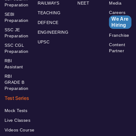
RAILWAYS
NEET
Media
Preparation
Careers
TEACHING
SEBI
We Are
Preparation
DEFENCE
Hiring
SSC JE
ENGINEERING
Franchise
Preparation
UPSC
Content
SSC CGL
Partner
Preparation
RBI
Assistant
RBI
GRADE B
Preparation
Test Series
Mock Tests
Live Classes
Videos Course