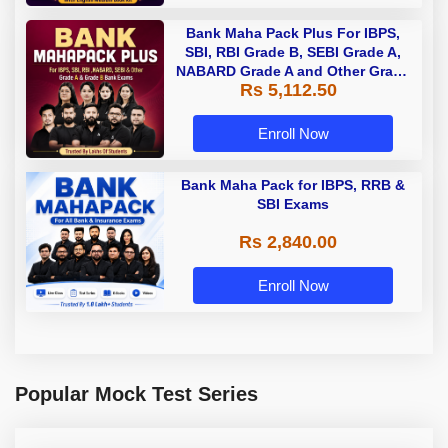
Bank Maha Pack Plus For IBPS,
SBI, RBI Grade B, SEBI Grade A,
NABARD Grade A and Other Grade
Rs 5,112.50
A & Grade B Bank Exams
Enroll Now
Bank Maha Pack for IBPS, RRB &
SBI Exams
Rs 2,840.00
Enroll Now
Popular Mock Test Series