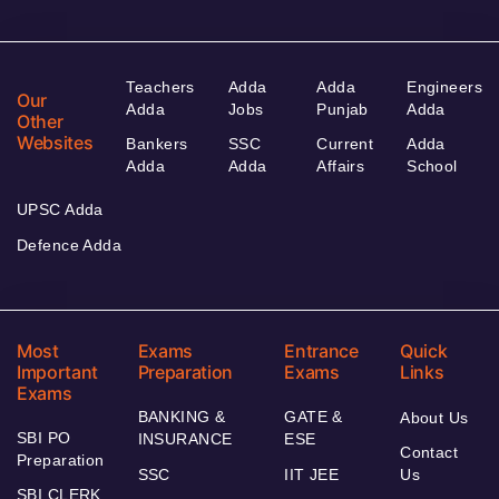
Teachers
Adda
Adda
Engineers
Our
Adda
Jobs
Punjab
Adda
Other
Websites
Bankers
SSC
Current
Adda
Adda
Adda
Affairs
School
UPSC Adda
Defence Adda
Most
Exams
Entrance
Quick
Important
Preparation
Exams
Links
Exams
BANKING &
GATE &
About Us
SBI PO
INSURANCE
ESE
Contact
Preparation
SSC
IIT JEE
Us
SBI CLERK