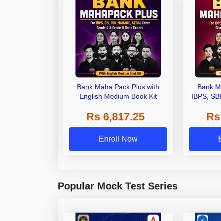
Bank Maha Pack Plus with
Bank M
English Medium Book Kit
IBPS, SB
Grade A,
Rs 6,817.25
Rs
Other Gra
Enroll Now
Popular Mock Test Series