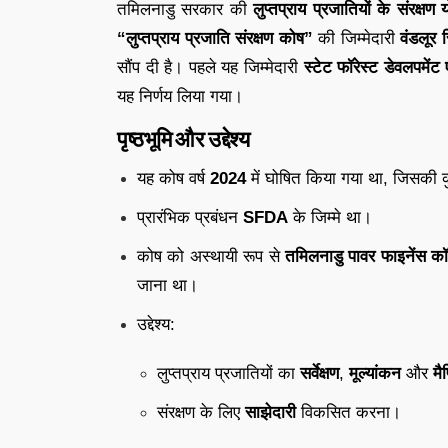
तमिलनाडु
सरकार
की
लुप्तप्राय
प्रजातियों
के
संरक्षण
“
लुप्तप्राय
प्रजाति
संरक्षण
कोष”
की
जिम्मेदारी
वंडलूर
सौंप
दी
है।
पहले
यह
जिम्मेदारी
स्टेट
फॉरेस्ट
डेवलपमेंट
यह
निर्णय
लिया
गया।
पृष्ठभूमि
और
उद्देश्य
यह
कोष
वर्ष
2024
में
घोषित
किया
गया
था,
जिसकी
प्रारंभिक
प्रबंधन
SFDA
के
जिम्मे
था।
कोष
को
अस्थायी
रूप
से
तमिलनाडु
पावर
फाइनेंस
कॉ
जाना
था।
उद्देश्य:
लुप्तप्राय
प्रजातियों
का
सर्वेक्षण
,
मूल्यांकन
और
मैप
संरक्षण
के
लिए
साझेदारी
विकसित
करना।