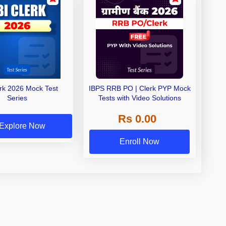
erk 2026 Mock Test
IBPS RRB PO | Clerk PYP Mock
Series
Tests with Video Solutions
Rs 0.00
Explore Now
Enroll Now