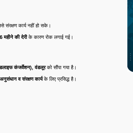
ससे
संरक्षण
कार्य
नहीं
हो
सके।
6
महीने
की
देरी
के
कारण
रोक
लगाई
गई।
ल्डलाइफ
कंजर्वेशन),
वंडलूर
को
सौंपा
गया
है।
अनुसंधान
व
संरक्षण
कार्य
के
लिए
प्रसिद्ध
है।