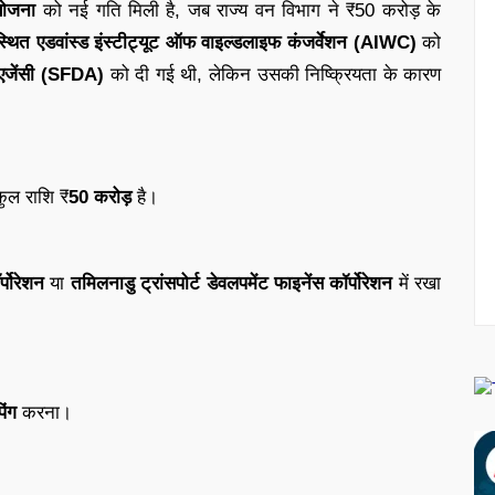
योजना
को
नई
गति
मिली
है,
जब
राज्य
वन
विभाग
ने ₹
50
करोड़
के
स्थित
एडवांस्ड
इंस्टीट्यूट
ऑफ
वाइल्डलाइफ
कंजर्वेशन (
AIWC)
को
एजेंसी (
SFDA)
को
दी
गई
थी,
लेकिन
उसकी
निष्क्रियता
के
कारण
कुल
राशि ₹
50
करोड़
है।
र्पोरेशन
या
तमिलनाडु
ट्रांसपोर्ट
डेवलपमेंट
फाइनेंस
कॉर्पोरेशन
में
रखा
िंग
करना।