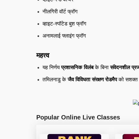
नीलगिरी
वॉर्ट
फ्रॉग
व्हाइट-
स्पॉटेड
बुश
फ्रॉग
अनामलाई
फ्लाइंग
फ्रॉग
महत्त्व
यह
निर्णय
प्रशासनिक
विलंब
के
बिना
संवेदनशील
प्र
तमिलनाडु
के
जैव
विविधता
संरक्षण
रोडमैप
को
सशक्
Popular Online Live Classes