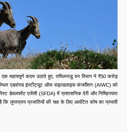
ें
एक
महत्वपूर्ण
कदम
उठाते
हुए,
तमिलनाडु
वन
विभाग
ने ₹
50
करोड़
स्थित
एडवांस्ड
इंस्टीट्यूट
ऑफ
वाइल्डलाइफ
कंजर्वेशन (
AIWC)
को
रेस्ट
डेवलपमेंट
एजेंसी (
SFDA)
में
प्रशासनिक
देरी
और
निष्क्रियता
है
कि
लुप्तप्राय
प्रजातियों
की
रक्षा
के
लिए
आवंटित
कोष
का
प्रभावी