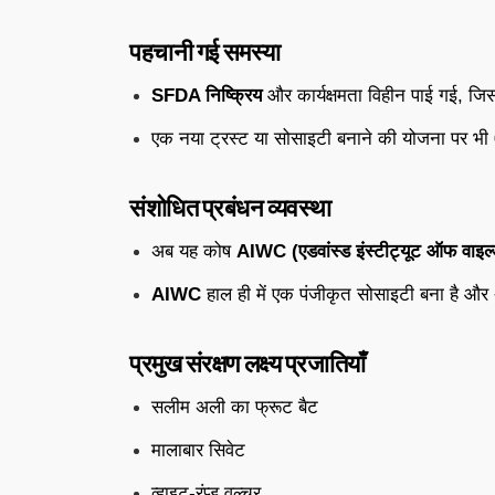
पहचानी
गई
समस्या
SFDA
निष्क्रिय
और
कार्यक्षमता
विहीन
पाई
गई,
जि
एक
नया
ट्रस्ट
या
सोसाइटी
बनाने
की
योजना
पर
भी
संशोधित
प्रबंधन
व्यवस्था
अब
यह
कोष
AIWC (
एडवांस्ड
इंस्टीट्यूट
ऑफ
वाइ
AIWC
हाल
ही
में
एक
पंजीकृत
सोसाइटी
बना
है
और
प्रमुख
संरक्षण
लक्ष्य
प्रजातियाँ
सलीम
अली
का
फ्रूट
बैट
मालाबार
सिवेट
व्हाइट-
रंप्ड
वल्चर