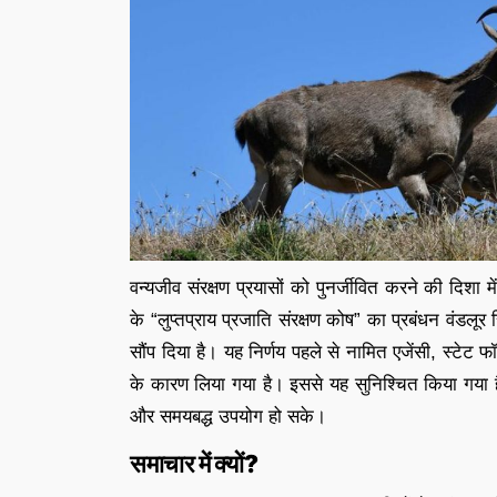
वन्यजीव
संरक्षण
प्रयासों
को
पुनर्जीवित
करने
की
दिशा
म
के “
लुप्तप्राय
प्रजाति
संरक्षण
कोष”
का
प्रबंधन
वंडलूर
सौंप
दिया
है।
यह
निर्णय
पहले
से
नामित
एजेंसी,
स्टेट
फॉ
के
कारण
लिया
गया
है।
इससे
यह
सुनिश्चित
किया
गया
और
समयबद्ध
उपयोग
हो
सके।
समाचार
में
क्यों?