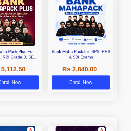
aha Pack Plus For
Bank Maha Pack for IBPS, RRB
I, RBI Grade B, SEBI
& SBI Exams
 NABARD Grade A and
 5,112.50
Rs 2,840.00
de A & Grade B Bank
Exams
Enroll Now
Enroll Now