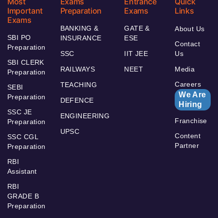
Most
Exams
Entrance
Quick
Important
Preparation
Exams
Links
Exams
BANKING &
GATE &
About Us
SBI PO
INSURANCE
ESE
Contact
Preparation
SSC
IIT JEE
Us
SBI CLERK
RAILWAYS
NEET
Media
Preparation
Careers
TEACHING
SEBI
We Are
Preparation
DEFENCE
Hiring
SSC JE
ENGINEERING
Franchise
Preparation
UPSC
Content
SSC CGL
Partner
Preparation
RBI
Assistant
RBI
GRADE B
Preparation