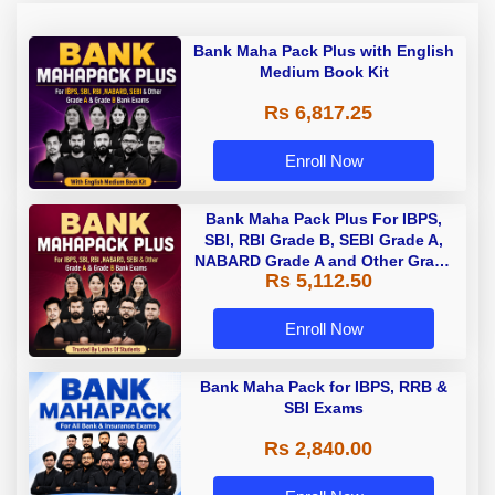
Bank Maha Pack Plus with English
Medium Book Kit
Rs 6,817.25
Enroll Now
Bank Maha Pack Plus For IBPS,
SBI, RBI Grade B, SEBI Grade A,
NABARD Grade A and Other Grade
Rs 5,112.50
A & Grade B Bank Exams
Enroll Now
Bank Maha Pack for IBPS, RRB &
SBI Exams
Rs 2,840.00