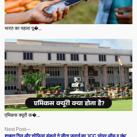
भारत का पहला पू�...
एमिकस क्यूरी क�...
Posts
Next
Next Post
post:
शुभमन गिल और सोफिया डंकले ने जीता जुलाई का ‘ICC प्लेयर ऑफ द मंथ’