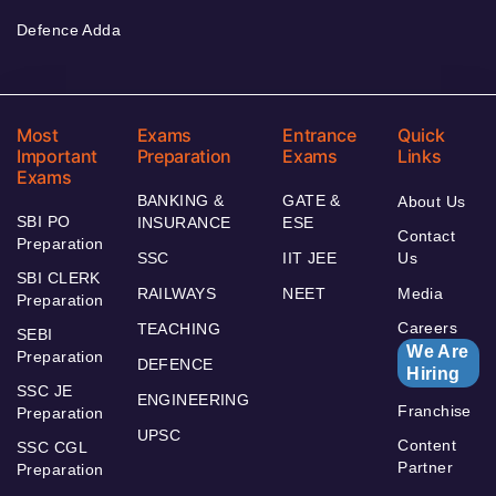
Defence Adda
Most
Exams
Entrance
Quick
Important
Preparation
Exams
Links
Exams
BANKING &
GATE &
About Us
SBI PO
INSURANCE
ESE
Contact
Preparation
SSC
IIT JEE
Us
SBI CLERK
RAILWAYS
NEET
Media
Preparation
Careers
TEACHING
SEBI
We Are
Preparation
DEFENCE
Hiring
SSC JE
ENGINEERING
Franchise
Preparation
UPSC
Content
SSC CGL
Partner
Preparation