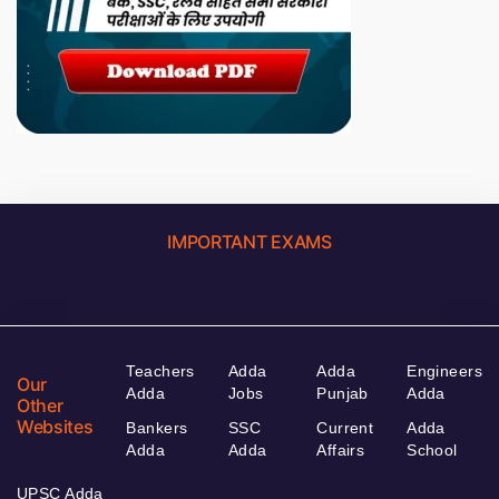
IMPORTANT EXAMS
Teachers
Adda
Adda
Engineers
Our
Adda
Jobs
Punjab
Adda
Other
Websites
Bankers
SSC
Current
Adda
Adda
Adda
Affairs
School
UPSC Adda