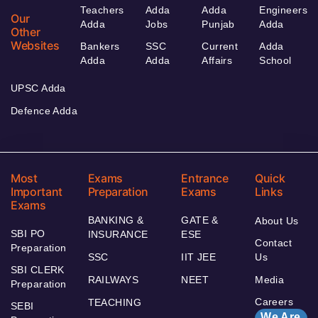
Teachers
Adda
Adda
Engineers
Our
Adda
Jobs
Punjab
Adda
Other
Websites
Bankers
SSC
Current
Adda
Adda
Adda
Affairs
School
UPSC Adda
Defence Adda
Most
Exams
Entrance
Quick
Important
Preparation
Exams
Links
Exams
BANKING &
GATE &
About Us
SBI PO
INSURANCE
ESE
Contact
Preparation
SSC
IIT JEE
Us
SBI CLERK
RAILWAYS
NEET
Media
Preparation
Careers
TEACHING
SEBI
We Are