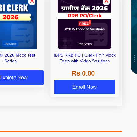
erk 2026 Mock Test
IBPS RRB PO | Clerk PYP Mock
Series
Tests with Video Solutions
Rs 0.00
Explore Now
Enroll Now