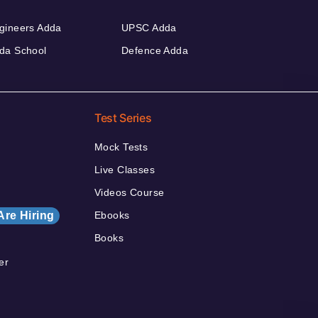
gineers Adda
UPSC Adda
da School
Defence Adda
Test Series
Mock Tests
Live Classes
Videos Course
Are Hiring
Ebooks
Books
er