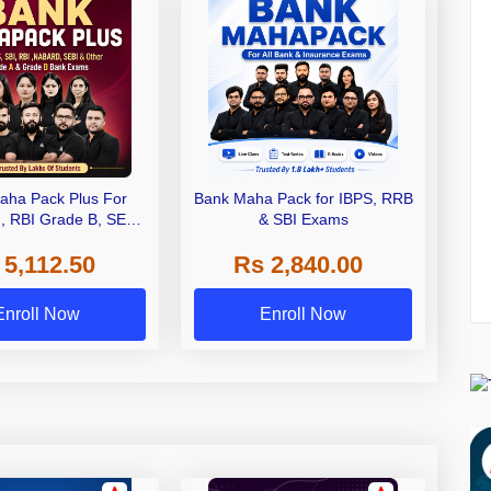
aha Pack Plus For
Bank Maha Pack for IBPS, RRB
I, RBI Grade B, SEBI
& SBI Exams
 NABARD Grade A and
 5,112.50
Rs 2,840.00
de A & Grade B Bank
Exams
Enroll Now
Enroll Now