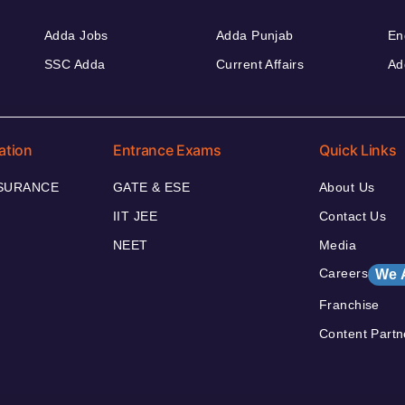
Adda Jobs
Adda Punjab
En
SSC Adda
Current Affairs
Ad
ation
Entrance Exams
Quick Links
NSURANCE
GATE & ESE
About Us
IIT JEE
Contact Us
NEET
Media
Careers
We 
Franchise
Content Partn