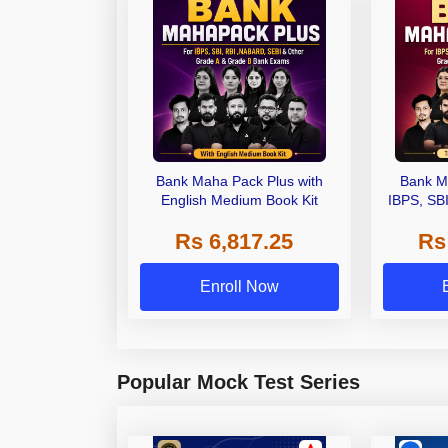
Bank Maha Pack Plus with
Bank M
English Medium Book Kit
IBPS, SB
Grade A,
Rs 6,817.25
Rs
Other Gra
Enroll Now
Popular Mock Test Series