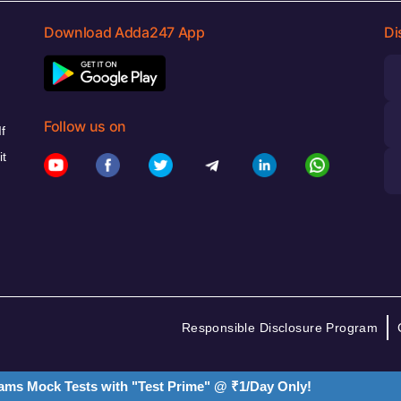
Download Adda247 App
Di
Follow us on
f
it
Responsible Disclosure Program
ams Mock Tests with "Test Prime" @ ₹1/Day Only!