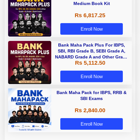
Medium Book Kit
Rs 6,817.25
Enroll Now
Bank Maha Pack Plus For IBPS,
SBI, RBI Grade B, SEBI Grade A,
NABARD Grade A and Other Grade
Rs 5,112.50
A & Grade B Bank Exams
Enroll Now
Bank Maha Pack for IBPS, RRB &
SBI Exams
Rs 2,840.00
Enroll Now