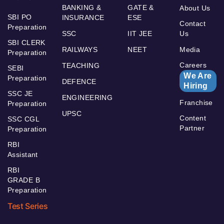
BANKING &
GATE &
About Us
SBI PO
INSURANCE
ESE
Contact
Preparation
SSC
IIT JEE
Us
SBI CLERK
RAILWAYS
NEET
Media
Preparation
Careers
TEACHING
SEBI
We Are
Preparation
DEFENCE
Hiring
SSC JE
ENGINEERING
Franchise
Preparation
UPSC
Content
SSC CGL
Partner
Preparation
RBI
Assistant
RBI
GRADE B
Preparation
Test Series