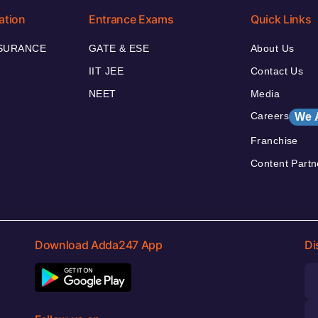
ation
Entrance Exams
Quick Links
NSURANCE
GATE & ESE
About Us
IIT JEE
Contact Us
NEET
Media
Careers
We 
Franchise
Content Partn
Download Adda247 App
Di