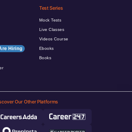
Test Series
Mock Tests
Live Classes
Videos Course
Are Hiring
Ebooks
Books
er
scover Our Other Platforms