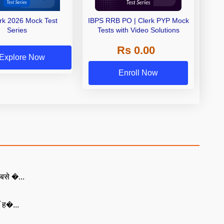
erk 2026 Mock Test
IBPS RRB PO | Clerk PYP Mock
Series
Tests with Video Solutions
Rs 0.00
Explore Now
Enroll Now
बसे �...
ँ ह�...