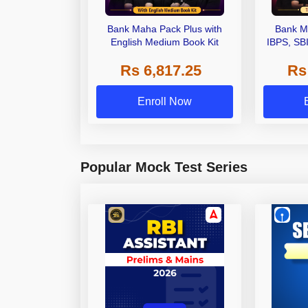
Bank Maha Pack Plus with
Bank M
English Medium Book Kit
IBPS, SB
Grade A,
Rs 6,817.25
Rs
Other Gra
Enroll Now
Popular Mock Test Series