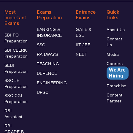
Most
Exams
Entrance
Quick
Important
Preparation
Exams
Links
Exams
BANKING &
GATE &
About Us
SBI PO
INSURANCE
ESE
Contact
Preparation
SSC
IIT JEE
Us
SBI CLERK
RAILWAYS
NEET
Media
Preparation
Careers
TEACHING
SEBI
We Are
Preparation
DEFENCE
Hiring
SSC JE
ENGINEERING
Franchise
Preparation
UPSC
Content
SSC CGL
Partner
Preparation
RBI
Assistant
RBI
GRADE B