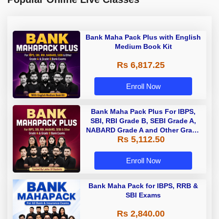
Bank Maha Pack Plus with English
Medium Book Kit
Rs 6,817.25
Enroll Now
Bank Maha Pack Plus For IBPS,
SBI, RBI Grade B, SEBI Grade A,
NABARD Grade A and Other Grade
Rs 5,112.50
A & Grade B Bank Exams
Enroll Now
Bank Maha Pack for IBPS, RRB &
SBI Exams
Rs 2,840.00