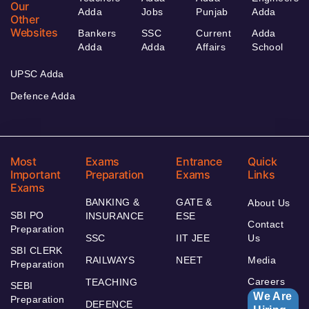
Our
Adda
Jobs
Punjab
Adda
Other
Websites
Bankers
SSC
Current
Adda
Adda
Adda
Affairs
School
UPSC Adda
Defence Adda
Most
Exams
Entrance
Quick
Important
Preparation
Exams
Links
Exams
BANKING &
GATE &
About Us
SBI PO
INSURANCE
ESE
Contact
Preparation
SSC
IIT JEE
Us
SBI CLERK
RAILWAYS
NEET
Media
Preparation
Careers
TEACHING
SEBI
We Are
Preparation
DEFENCE